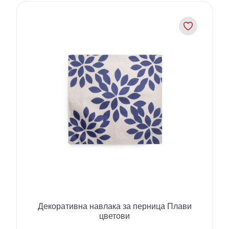
Декоративна навлака за перница Плави
цветови