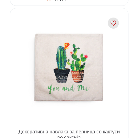
Декоративна навлака за перница со кактуси
во саксија