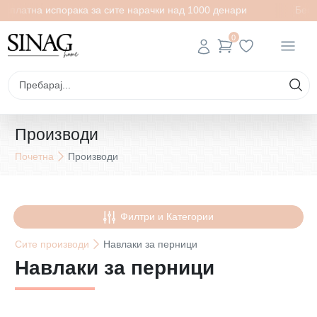
на испорака за сите нарачки над 1000 денари
Бесплатна 
0
Производи
Почетна
Производи
Филтри и Категории
Сите
производи
Навлаки за перници
Навлаки за перници