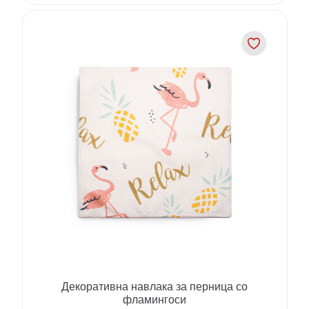
Декоративна навлака за перница со
фламингоси