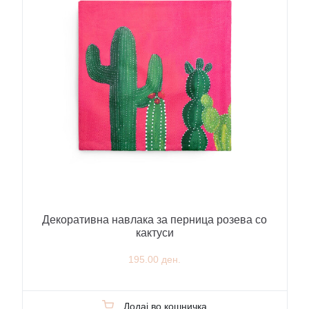
Декоративна навлака за перница розева со
кактуси
195.00 ден.
Додај во кошничка