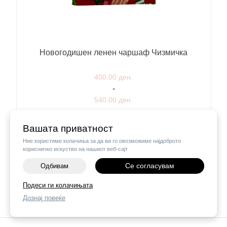
Новогодишен ленен чаршаф Чизмичка
400.00 ден.
-
540.00 ден.
Избери опција
Вашата приватност
Ние користиме колачиња за да ви го овозможиме најдоброто
корисничко искуство на нашиот веб-сајт
Се согласувам
Одбивам
1
2
...
4
Подеси ги колачињата
Дознај повеќе