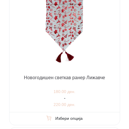
Новогодишен светкав ранер Лижавче
180.00 ден.
-
220.00 ден.
Избери опција