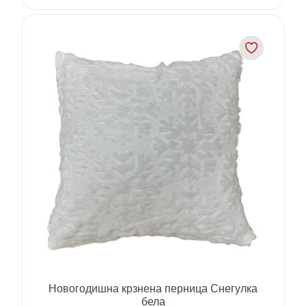
Новогодишна крзнена перница Снегyлка
бела