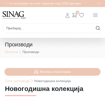
а испорака за сите нарачки над 1000 денари
Бесплатна и
0
Производи
Почетна
Производи
Филтри и Категории
Сите
производи
Новогодишна колекција
Новогодишна колекција