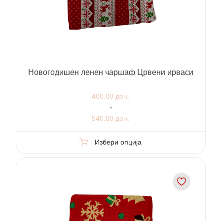
Новогодишен ленен чаршаф Црвени ирваси
400.00 ден.
-
540.00 ден.
Избери опција