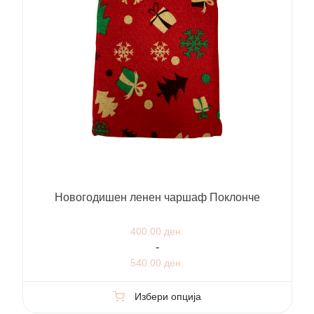
Новогодишен ленен чаршаф Поклонче
400.00 ден.
-
540.00 ден.
Избери опција