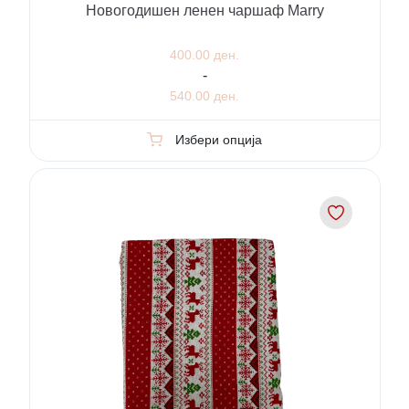
Новогодишен ленен чаршаф Marry
400.00 ден.
-
540.00 ден.
Избери опција