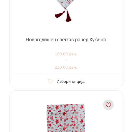
Новогодишен светкав ранер Куќичка
180.00 ден.
-
220.00 ден.
Избери опција