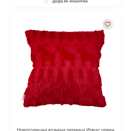
Додај во кошничка
Новогодишна крзнена перница Ирвас црвен