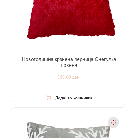
Новогодишна крзнена перница Снегулка
црвена
330.00 ден.
Додај во кошничка