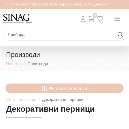
платна испорака за сите нарачки над 1000 денари
Беспла
0
Производи
Почетна
Производи
Филтри и Категории
Сите
производи
Декоративни перници
Декоративни перници