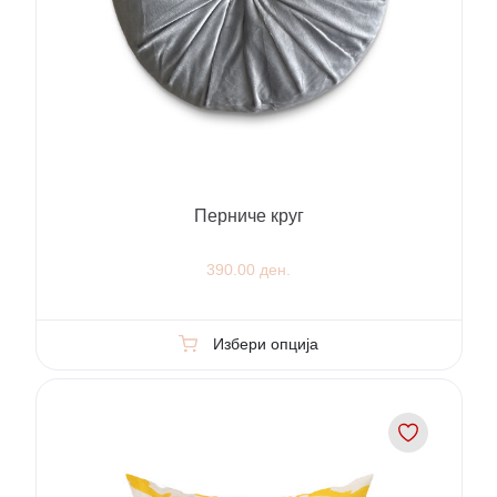
Перниче круг
390.00 ден.
Избери опција