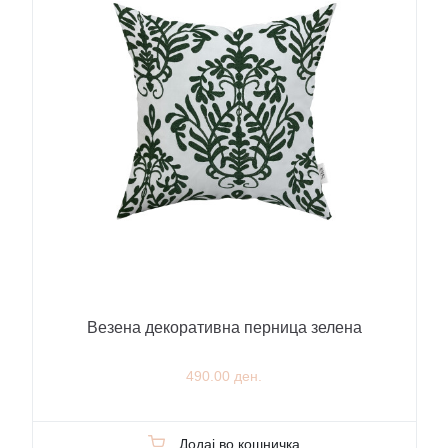
Везена декоративна перница зелена
490.00 ден.
Додај во кошничка