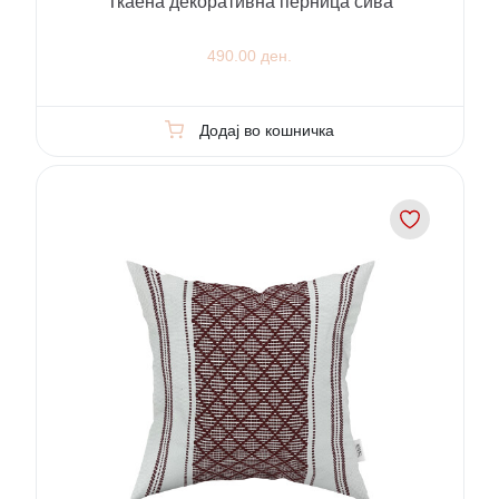
Ткаена декоративна перница сива
490.00 ден.
Додај во кошничка