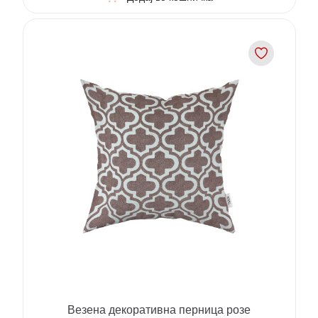
Везена декоративна перница розе