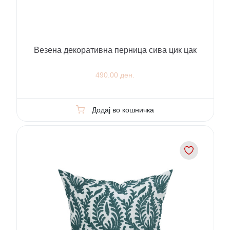
Везена декоративна перница сива цик цак
490.00 ден.
Додај во кошничка