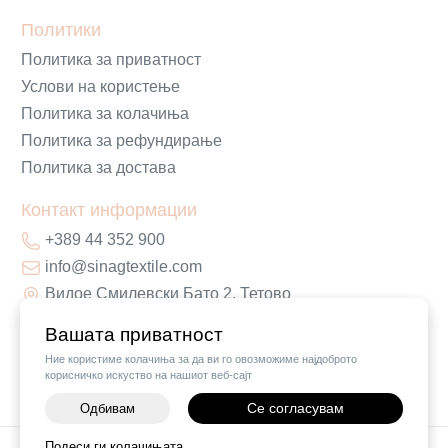
Политики
Политика за приватност
Услови на користење
Политика за колачиња
Политика за рефундирање
Политика за достава
Контакт информации
+389 44 352 900
info@sinagtextile.com
Видое Смилевски Бато 2, Тетово
Вашата приватност
Ние користиме колачиња за да ви го овозможиме најдоброто
корисничко искуство на нашиот веб-сајт
Се согласувам
Одбивам
Подеси ги колачињата