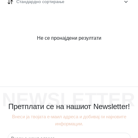
Стандардно сортирање
Не се пронајдени резултати
NEWSLETTER
Претплати се на нашиот Newsletter!
Внеси ја твојата е-маил адреса и добивај ги најновите
информации.