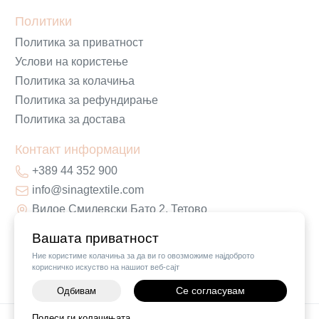
Политики
Политика за приватност
Услови на користење
Политика за колачиња
Политика за рефундирање
Политика за достава
Контакт информации
+389 44 352 900
info@sinagtextile.com
Видое Смилевски Бато 2, Тетово
Вашата приватност
Ние користиме колачиња за да ви го овозможиме најдоброто
корисничко искуство на нашиот веб-сајт
Се согласувам
Одбивам
Подеси ги колачињата