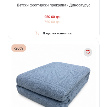
Детски фротирски прекривач Диносаурус
950.00 ден.
760.00 ден.
Додај во кошничка
-
20
%