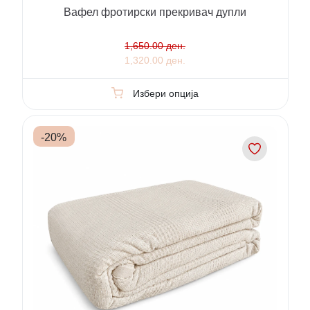
Вафел фротирски прекривач дупли
1,650.00 ден.
1,320.00 ден.
Избери опција
-
20
%