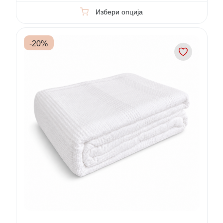
Избери опција
-
20
%