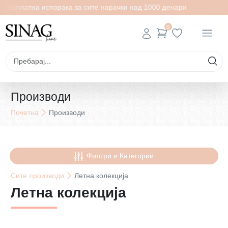
латна испорака за сите нарачки над 1000 денари
Бесплат
0
Производи
Почетна
Производи
Филтри и Категории
Сите
производи
Летна колекција
Летна колекција