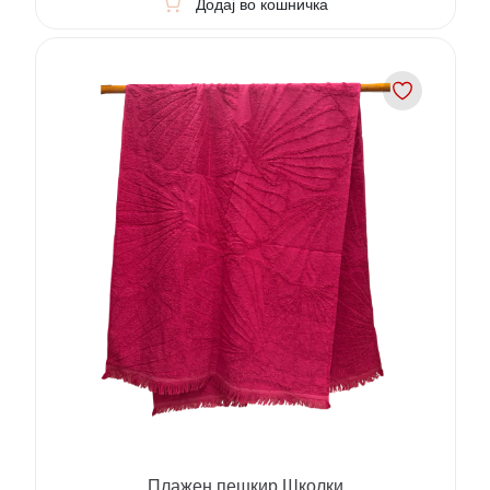
Додај во кошничка
Плажен пешкир Школки