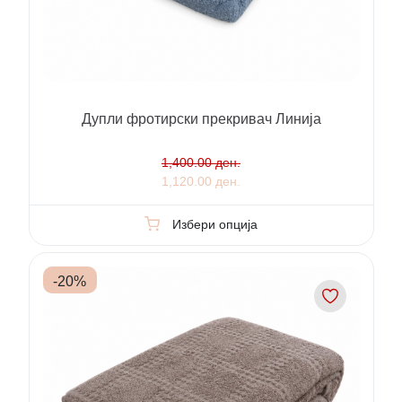
Дупли фротирски прекривач Линија
1,400.00 ден.
1,120.00 ден.
Избери опција
-
20
%