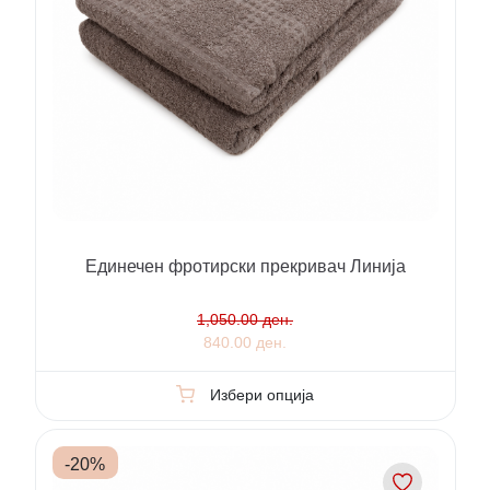
Единечен фротирски прекривач Линија
1,050.00 ден.
840.00 ден.
Избери опција
-
20
%