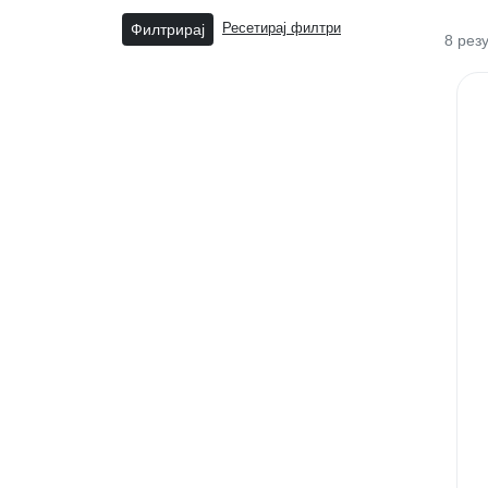
Филтрирај
Ресетирај филтри
8
рез