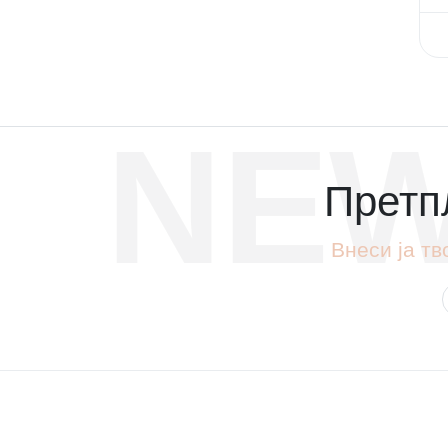
NEW
Претпл
Внеси ја тв