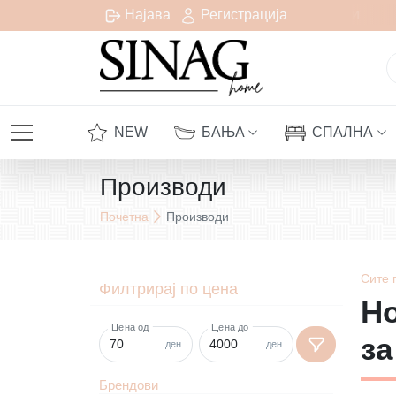
есплатна испорака за сите нарачки над 1000 денари
Најава
Регистрација
NEW
БАЊА
СПАЛНА
Производи
Почетна
Производи
Сите
Филтрирај по цена
Н
Цена од
Цена до
за
ден.
ден.
Брендови