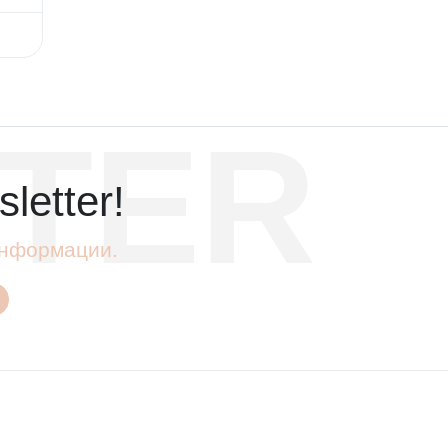
TER
letter!
 информации.