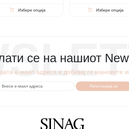
Избери опција
Избери опција
SLET
ати се на нашиот News
ојата е-маил адреса и добивај ги најновите
Регистрирај се