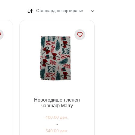
Стандардно сортирање
Новогодишен ленен
чаршаф Marry
400.00 ден.
-
540.00 ден.