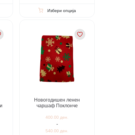
Избери опција
Новогодишен ленен
и
чаршаф Поклонче
400.00 ден.
-
540.00 ден.