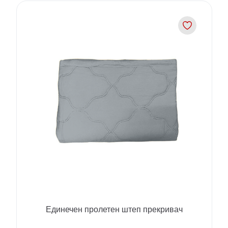
Единечен пролетен штеп прекривач