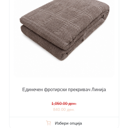
Единечен фротирски прекривач Линија
1,050.00 ден.
840.00 ден.
Избери опција