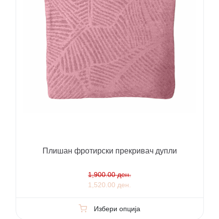
Плишан фротирски прекривач дупли
1,900.00 ден.
1,520.00 ден.
Избери опција