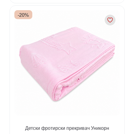
-
20
%
Детски фротирски прекривач Уникорн