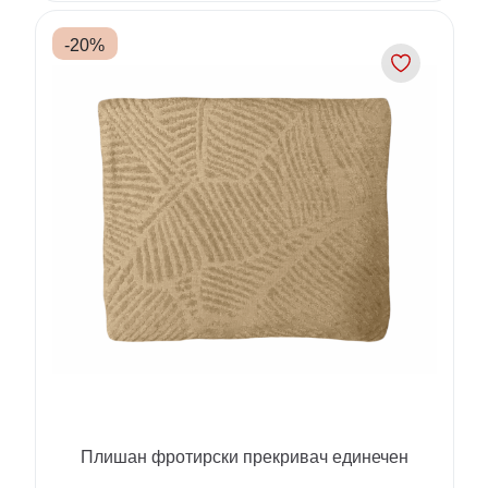
-
20
%
Плишан фротирски прекривач единечен