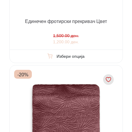
Единечен фротирски прекривач Цвет
1,500.00 ден.
1,200.00 ден.
Избери опција
-
20
%