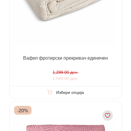
Вафел фротирски прекривач единечен
1,299.00 ден.
1,040.00 ден.
Избери опција
-
20
%