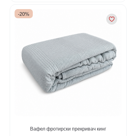
-
20
%
Вафел фротирски прекривач кинг