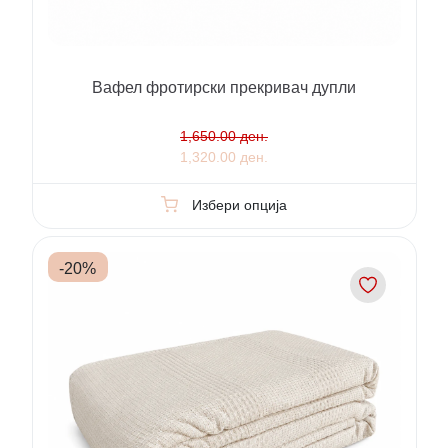
Вафел фротирски прекривач дупли
1,650.00 ден.
1,320.00 ден.
Избери опција
-
20
%