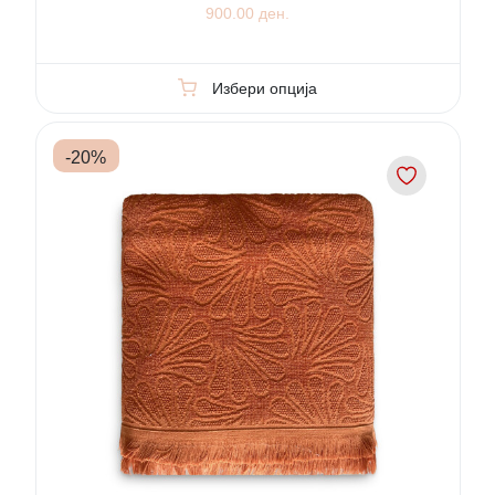
900.00 ден.
Избери опција
-
20
%