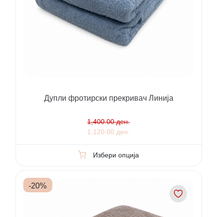
Дупли фротирски прекривач Линија
1,400.00 ден.
1,120.00 ден.
Избери опција
-
20
%