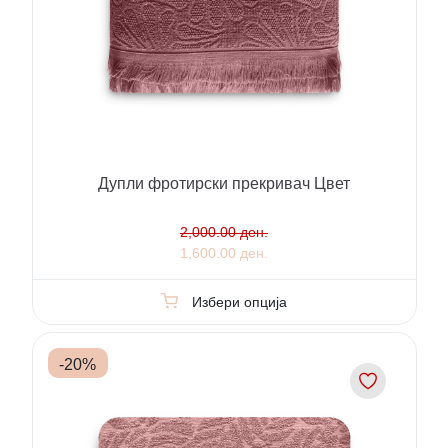
Дупли фротирски прекривач Цвет
2,000.00 ден.
1,600.00 ден.
Избери опција
-
20
%