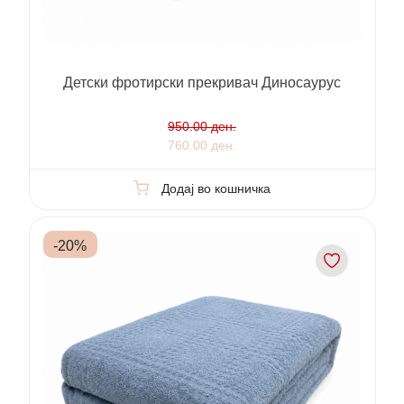
Детски фротирски прекривач Диносаурус
950.00 ден.
760.00 ден.
Додај во кошничка
-
20
%