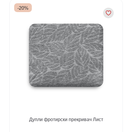
-
20
%
Дупли фротирски прекривач Лист