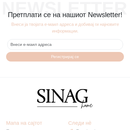
NEWSLETTER
Претплати се на нашиот Newsletter!
Внеси ја твојата е-маил адреса и добивај ги најновите
информации.
Регистрирај се
Мапа на сајтот
Следи нè