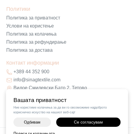
Политики
Политика за приватност
Услови на користење
Политика за колачиња
Политика за рефундирање
Политика за достава
Контакт информации
+389 44 352 900
info@sinagtextile.com
Видое Смилевски Бато 2, Тетово
Вашата приватност
Ние користиме колачиња за да ви го овозможиме најдоброто
корисничко искуство на нашиот веб-сајт
Се согласувам
Одбивам
Подеси ги колачињата