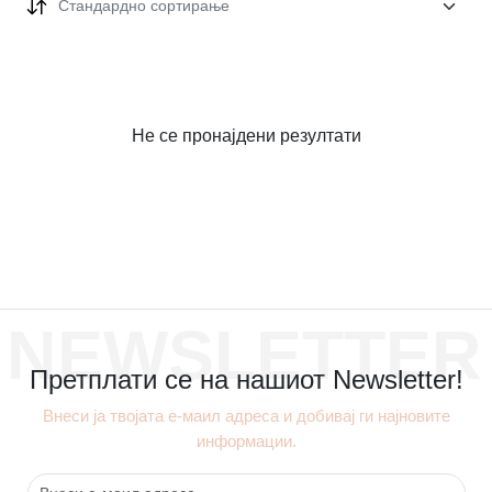
Стандардно сортирање
Не се пронајдени резултати
NEWSLETTER
Претплати се на нашиот Newsletter!
Внеси ја твојата е-маил адреса и добивај ги најновите
информации.