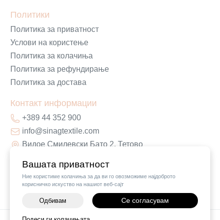
Политики
Политика за приватност
Услови на користење
Политика за колачиња
Политика за рефундирање
Политика за достава
Контакт информации
+389 44 352 900
info@sinagtextile.com
Видое Смилевски Бато 2, Тетово
Вашата приватност
Ние користиме колачиња за да ви го овозможиме најдоброто
корисничко искуство на нашиот веб-сајт
Се согласувам
Одбивам
Подеси ги колачињата