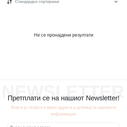
Стандардно сортирање
Не се пронајдени резултати
NEWSLETTER
Претплати се на нашиот Newsletter!
Внеси ја твојата е-маил адреса и добивај ги најновите
информации.