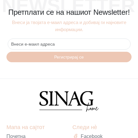
NEWSLETTER
Претплати се на нашиот Newsletter!
Внеси ја твојата е-маил адреса и добивај ги најновите
информации.
Регистрирај се
Мапа на сајтот
Следи нè
Почетна
Facebook