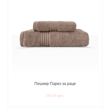
Пешкир Париз за раце
240.00 ден.