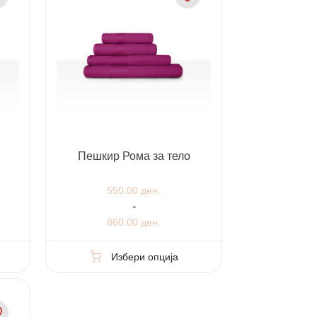
Пешкир Рома за тело
550.00 ден.
-
860.00 ден.
Избери опција