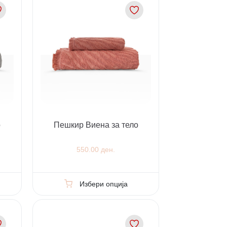
о
Пешкир Виена за тело
550.00 ден.
Избери опција