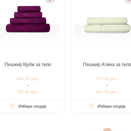
Пешкир Кјуби за тело
Пешкир Атина за тел
440.00 ден.
375.00 ден.
-
-
700.00 ден.
560.00 ден.
Избери опција
Избери опција