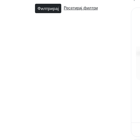
Филтрирај
Ресетирај филтри