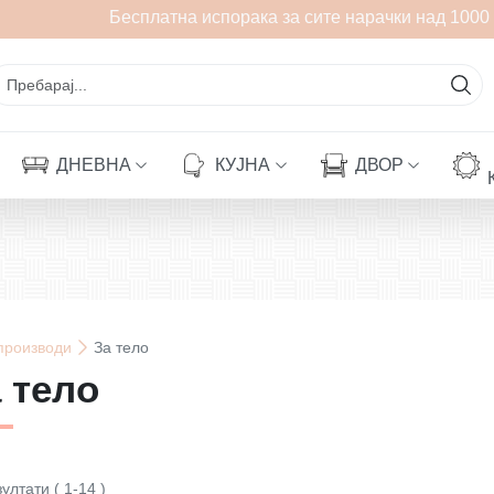
Бесплатна испорака за сите нарачки над 1000 де
ДНЕВНА
КУЈНА
ДВОР
производи
За тело
 тело
зултати
(
1
-
14
)