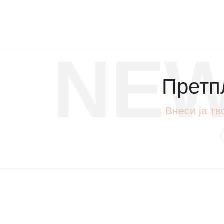
NEW
Претпл
Внеси ја тв