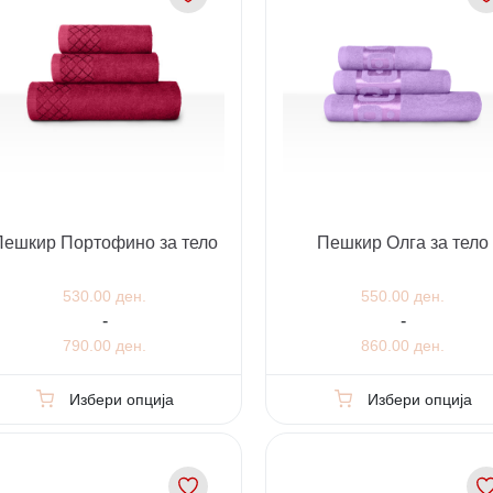
Пешкир Портофино за тело
Пешкир Олга за тело
530.00 ден.
550.00 ден.
-
-
790.00 ден.
860.00 ден.
Избери опција
Избери опција