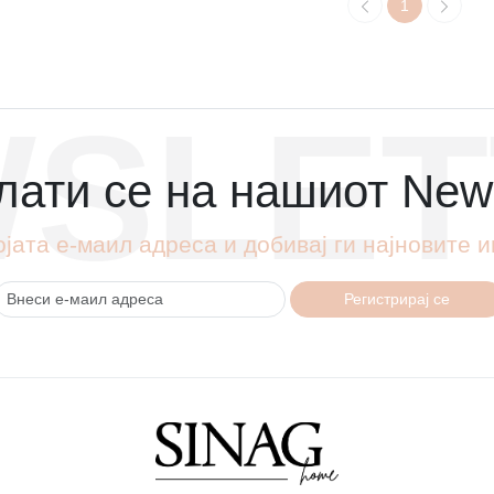
1
SLET
ати се на нашиот News
ојата е-маил адреса и добивај ги најновите
Регистрирај се