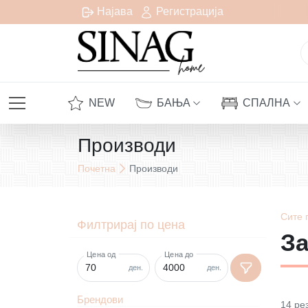
сплатна испорака за сите нарачки над 1000 денари
Најава
Регистрација
NEW
БАЊА
СПАЛНА
Производи
Почетна
Производи
Сите
Филтрирај по цена
За
Цена од
Цена до
ден.
ден.
Брендови
14
ре