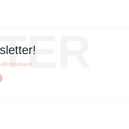
TER
letter!
 информации.