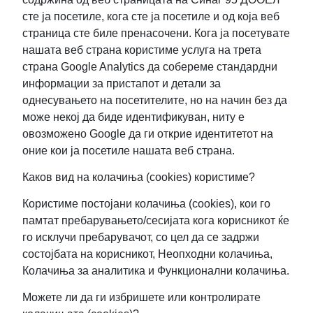
сте ја посетиле, кога сте ја посетиле и од која веб
страница сте биле пренасочени. Кога ја посетувате
нашата веб страна користиме услуга на трета
страна Google Analytics да собереме стандардни
информации за пристапот и детали за
однесувањето на посетителите, но на начин без да
може некој да биде идентификуван, ниту е
овозможено Google да ги открие идентитетот на
оние кои ја посетиле нашата веб страна.
Каков вид на колачиња (cookies) користиме?
Користиме постојани колачиња (cookies), кои го
памтат пребарувањето/сесијата кога корисникот ќе
го исклучи пребарувачот, со цел да се задржи
состојбата на корисникот, Неопходни колачиња,
Колачиња за аналитика и Функционални колачиња.
Можете ли да ги избришете или контролирате