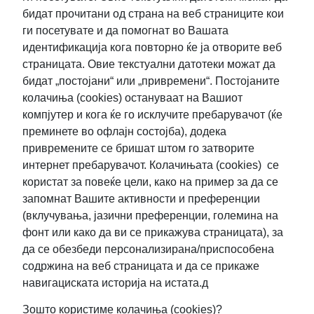
бидат прочитани од страна на веб страниците кои
ги посетувате и да помогнат во Вашата
идентификација кога повторно ќе ја отворите веб
страницата. Овие текстуални датотеки можат да
бидат „постојани“ или „привремени“. Постојаните
колачиња (cookies) остануваат на Вашиот
компјутер и кога ќе го исклучите пребарувачот (ќе
преминете во офлајн состојба), додека
привремените се бришат штом го затворите
интернет пребарувачот. Колачињата (cookies) се
користат за повеќе цели, како на пример за да се
запомнат Вашите активности и преференции
(вклучувања, јазични преференции, големина на
фонт или како да ви се прикажува страницата), за
да се обезбеди персонализирана/приспособена
содржина на веб страницата и да се прикаже
навигациската историја на истата.д
Зошто користиме колачиња (cookies)?