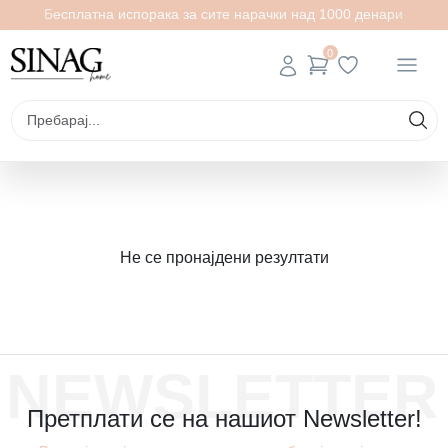
Бесплатна испорака за сите нарачки над 1000 денари
0
Не се пронајдени резултати
NEWSLETTER
Претплати се на нашиот Newsletter!