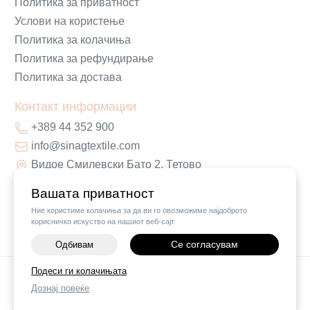
Политика за приватност
Услови на користење
Политика за колачиња
Политика за рефундирање
Политика за достава
Контакт информации
+389 44 352 900
info@sinagtextile.com
Видое Смилевски Бато 2, Тетово
Вашата приватност
Ние користиме колачиња за да ви го овозможиме најдоброто
корисничко искуство на нашиот веб-сајт
Се согласувам
Одбивам
Подеси ги колачињата
©
2026
Vendor x
Sinag Home
Дознај повеќе
Поставки за колачиња
|
Пријави проблем