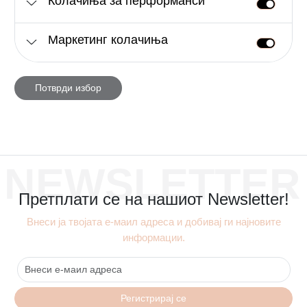
Колачиња за перформанси
Маркетинг колачиња
Потврди избор
NEWSLETTER
Претплати се на нашиот Newsletter!
Внеси ја твојата е-маил адреса и добивај ги најновите
информации.
Регистрирај се