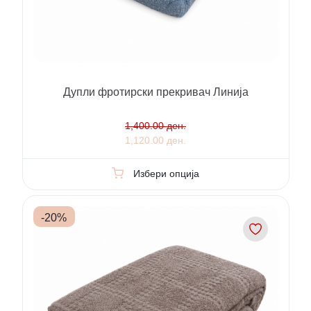
Дупли фротирски прекривач Линија
1,400.00 ден.
1,120.00 ден.
Избери опција
-
20
%