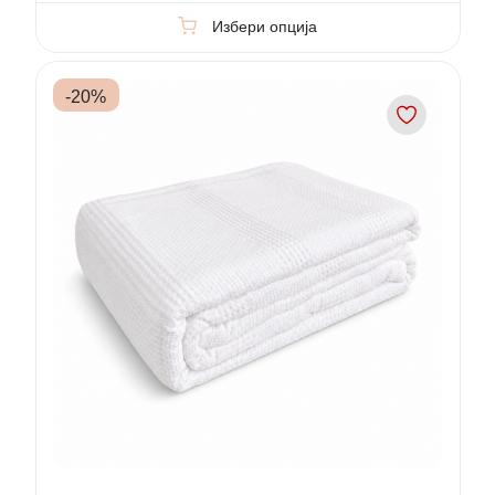
Избери опција
-
20
%