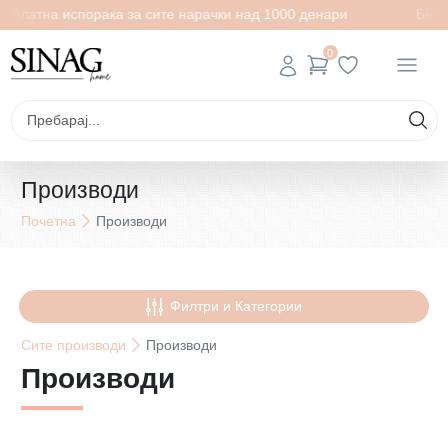
а испорака за сите нарачки над 1000 денари
Бесплатна и
0
Производи
Почетна
Производи
Филтри и Категории
Сите
производи
Производи
Производи