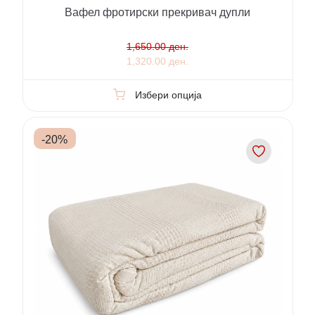
Вафел фротирски прекривач дупли
1,650.00 ден.
1,320.00 ден.
Избери опција
-
20
%