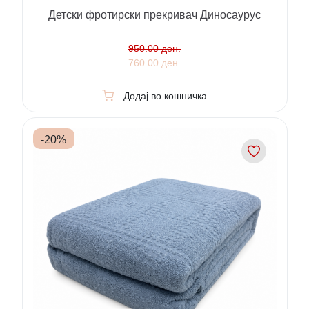
Детски фротирски прекривач Диносаурус
950.00 ден.
760.00 ден.
Додај во кошничка
-
20
%