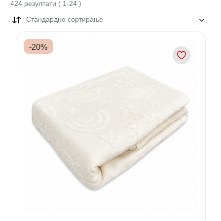
424
резултати
(
1
-
24
)
Стандардно сортирање
-
20
%