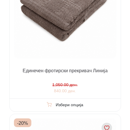
Единечен фротирски прекривач Линија
1,050.00 ден.
840.00 ден.
Избери опција
-
20
%