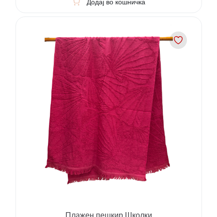
Додај во кошничка
Плажен пешкир Школки