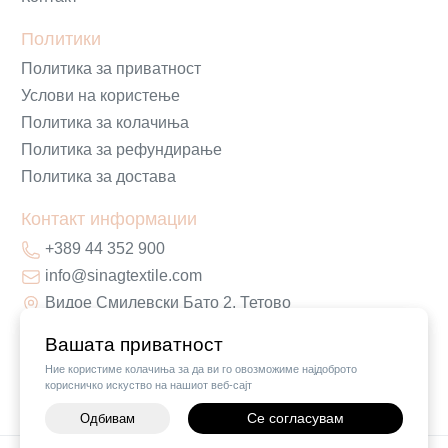
Политики
Политика за приватност
Услови на користење
Политика за колачиња
Политика за рефундирање
Политика за достава
Контакт информации
+389 44 352 900
info@sinagtextile.com
Видое Смилевски Бато 2, Тетово
Вашата приватност
Ние користиме колачиња за да ви го овозможиме најдоброто
корисничко искуство на нашиот веб-сајт
Се согласувам
Одбивам
-
+