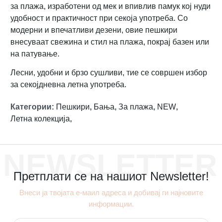
за плажа, изработени од мек и впивлив памук кој нуди
удобност и практичност при секоја употреба. Со
модерни и впечатливи дезени, овие пешкири
внесуваат свежина и стил на плажа, покрај базен или
на патување.
Лесни, удобни и брзо сушливи, тие се совршен избор
за секојдневна летна употреба.
Категории
:
Пешкири
,
Бања
,
За плажа
,
NEW
,
Летна колекција
,
NEWSLETTER
Претплати се на нашиот Newsletter!
Внеси ја твојата е-маил адреса и добивај ги најновите
информации.