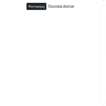
Филтрирај
Ресетирај филтри