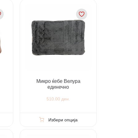
Микро ќебе Велура
единечно
510.00 ден.
Избери опција