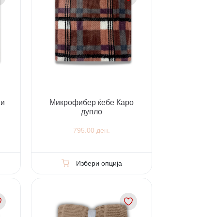
ти
Микрофибер ќебе Каро
дупло
795.00 ден.
Избери опција