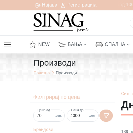
Бесплатна испорака за сите нарачки над 1000 д
Најава
Регистрација
NEW
БАЊА
СПАЛНА
Производи
Почетна
Производи
Сите
Филтрирај по цена
Д
Цена од
Цена до
ден.
ден.
Брендови
189
р