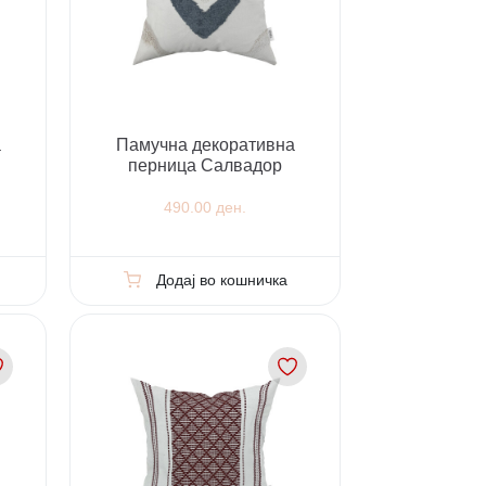
а
Памучна декоративна
перница Салвадор
490.00 ден.
Додај во кошничка