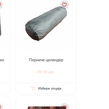
чно
Перниче цилиндер
390.00 ден.
Избери опција