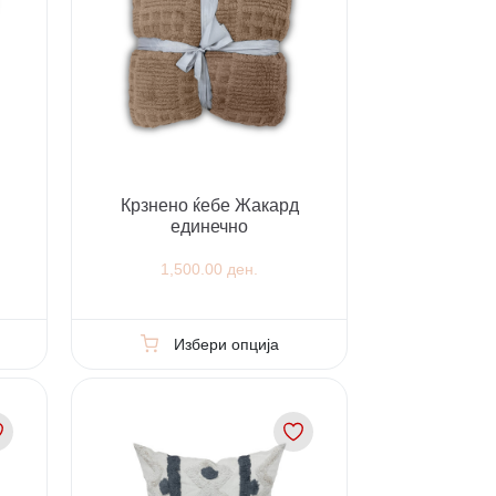
Крзнено ќебе Жакард
единечно
1,500.00 ден.
Избери опција