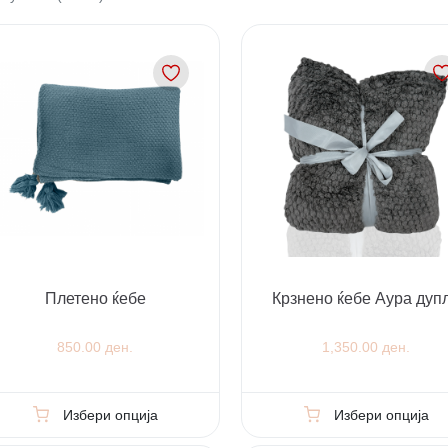
Плетено ќебе
Крзнено ќебе Аура дуп
850.00 ден.
1,350.00 ден.
Избери опција
Избери опција