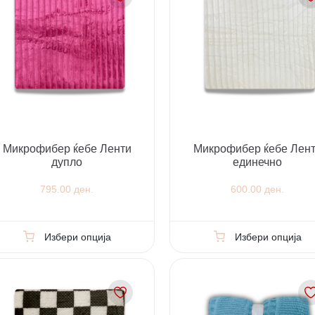
Микрофибер ќебе Ленти
Микрофибер ќебе Лен
дупло
единечно
795.00 ден.
600.00 ден.
Избери опција
Избери опција