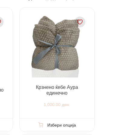
Крзнено ќебе Аура
ло
единечно
1,000.00 ден.
Избери опција