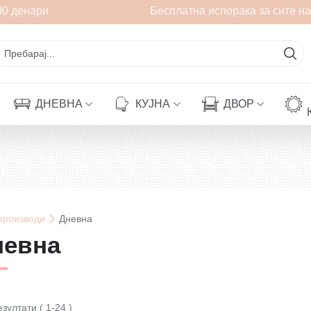
енари
Бесплатна испорака за сите нарач
ДНЕВНА
КУЈНА
ДВОР
производи
Дневна
невна
езултати
(
1
-
24
)