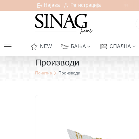
Бесплатна испорака за сите нарачки над 1000 денари
Најава
Регистрација
NEW
БАЊА
СПАЛНА
Производи
Почетна
Производи