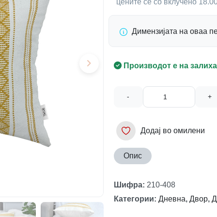
цените се со вклучено 18.
Димензијата на оваа п
Производот е на залиха
-
+
Додај во омилени
Опис
Шифра
:
210-408
Категории
:
Дневна
,
Двор
,
Д