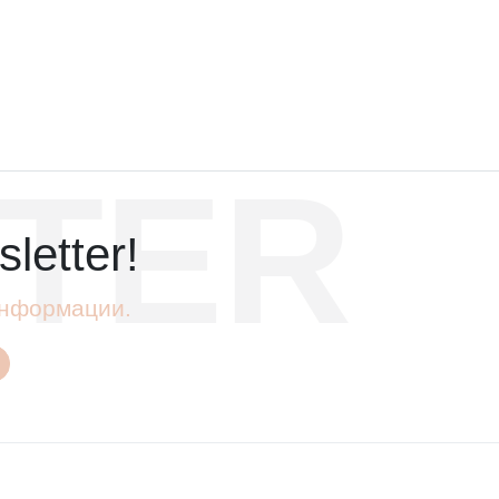
TER
letter!
 информации.