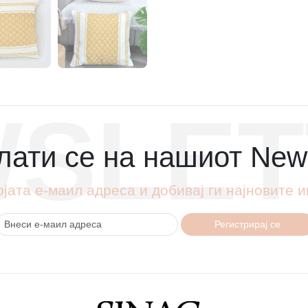
SLET
ати се на нашиот News
ојата е-маил адреса и добивај ги најновите
Регистрирај се