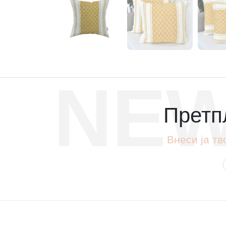
NEW
Претпл
Внеси ја тв