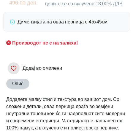
490.00 ден.
цените се со вклучено 18.00% ДДВ
Димензијата на оваа перница е 45х45см
Производот не е на залиха!
Додај во омилени
Опис
Додадете малку стил и текстура во вашиот дом. Со
сложени детали, оваа перница доаѓа во земјени
неутрални тонови кои ќе ги надополнат сите модерни
и современи ентериери. Материјалот е направен од
100% памук, а вклучено е и полиестерско перниче.