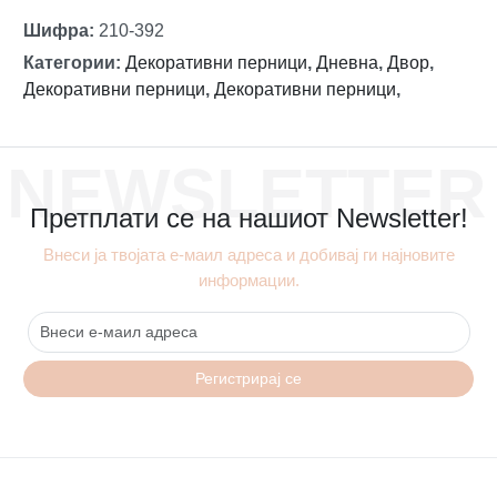
Шифра
:
210-392
Категории
:
Декоративни перници
,
Дневна
,
Двор
,
Декоративни перници
,
Декоративни перници
,
NEWSLETTER
Претплати се на нашиот Newsletter!
Внеси ја твојата е-маил адреса и добивај ги најновите
информации.
Регистрирај се