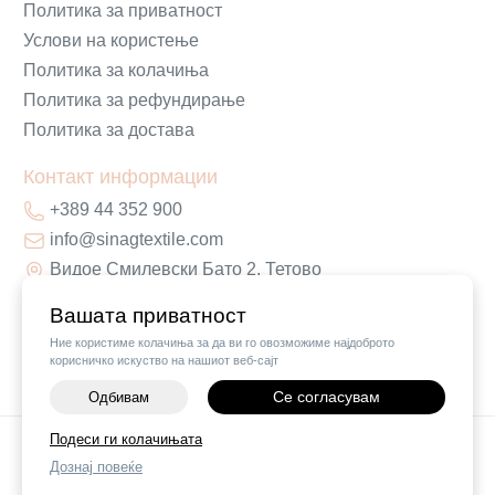
Политика за приватност
Услови на користење
Политика за колачиња
Политика за рефундирање
Политика за достава
Контакт информации
+389 44 352 900
info@sinagtextile.com
Видое Смилевски Бато 2, Тетово
Вашата приватност
Ние користиме колачиња за да ви го овозможиме најдоброто
корисничко искуство на нашиот веб-сајт
Се согласувам
Одбивам
-
+
Подеси ги колачињата
©
2026
Vendor x
Sinag Home
Дознај повеќе
ДОДАЈ ВО КОШНИЧКА
Поставки за колачиња
|
Пријави проблем