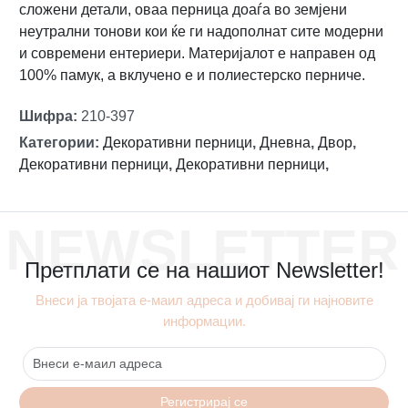
сложени детали, оваа перница доаѓа во земјени
неутрални тонови кои ќе ги надополнат сите модерни
и современи ентериери. Материјалот е направен од
100% памук, а вклучено е и полиестерско перниче.
Шифра
:
210-397
Категории
:
Декоративни перници
,
Дневна
,
Двор
,
Декоративни перници
,
Декоративни перници
,
NEWSLETTER
Претплати се на нашиот Newsletter!
Внеси ја твојата е-маил адреса и добивај ги најновите
информации.
Регистрирај се