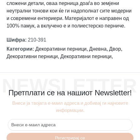
сложени детали, оваа перница доаѓа во земјени
неутрални тонови кои ќе ги надополнат сите модерни
и современи ентериери. Материјалот е направен од
100% памук, а вклучено е и полиестерско перниче.
Шифра
:
210-391
Категории
:
Декоративни перници
,
Дневна
,
Двор
,
Декоративни перници
,
Декоративни перници
,
NEWSLETTER
Претплати се на нашиот Newsletter!
Внеси ја твојата е-маил адреса и добивај ги најновите
информации.
Регистрирај се