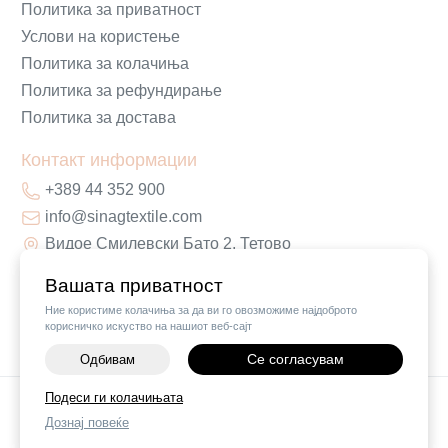
Политика за приватност
Услови на користење
Политика за колачиња
Политика за рефундирање
Политика за достава
Контакт информации
+389 44 352 900
info@sinagtextile.com
Видое Смилевски Бато 2, Тетово
Вашата приватност
Ние користиме колачиња за да ви го овозможиме најдоброто
корисничко искуство на нашиот веб-сајт
Се согласувам
Одбивам
-
+
Подеси ги колачињата
©
2026
Vendor x
Sinag Home
Дознај повеќе
ДОДАЈ ВО КОШНИЧКА
Поставки за колачиња
|
Пријави проблем