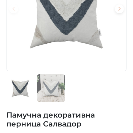
Памучна декоративна
перница Салвадор