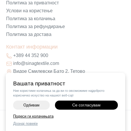
Политика за приватност
Услови на користење
Политика за колачиња
Политика за рефундирање
Политика за достава
Контакт информации
+389 44 352 900
info@sinagtextile.com
Видое Смилевски Бато 2, Тетово
Вашата приватност
Ние користиме колачиња за да ви го овозможиме најдоброто
корисничко искуство на нашиот веб-сајт
Се согласувам
Одбивам
-
+
Подеси ги колачињата
©
2026
Vendor x
Sinag Home
Дознај повеќе
ДОДАЈ ВО КОШНИЧКА
Поставки за колачиња
|
Пријави проблем