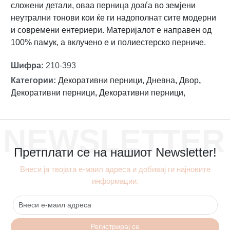
сложени детали, оваа перница доаѓа во земјени
неутрални тонови кои ќе ги надополнат сите модерни
и современи ентериери. Материјалот е направен од
100% памук, а вклучено е и полиестерско перниче.
Шифра
:
210-393
Категории
:
Декоративни перници
,
Дневна
,
Двор
,
Декоративни перници
,
Декоративни перници
,
NEWSLETTER
Претплати се на нашиот Newsletter!
Внеси ја твојата е-маил адреса и добивај ги најновите
информации.
Регистрирај се