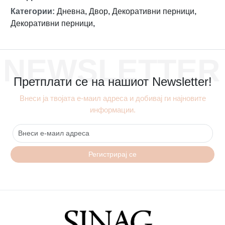
Категории
:
Дневна
,
Двор
,
Декоративни перници
,
Декоративни перници
,
NEWSLETTER
Претплати се на нашиот Newsletter!
Внеси ја твојата е-маил адреса и добивај ги најновите
информации.
Регистрирај се