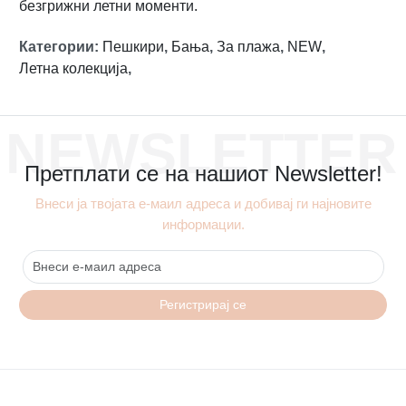
безгрижни летни моменти.
Категории
:
Пешкири
,
Бања
,
За плажа
,
NEW
,
Летна колекција
,
NEWSLETTER
Претплати се на нашиот Newsletter!
Внеси ја твојата е-маил адреса и добивај ги најновите
информации.
Регистрирај се