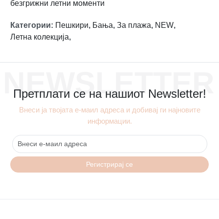
безгрижни летни моменти
Категории
:
Пешкири
,
Бања
,
За плажа
,
NEW
,
Летна колекција
,
NEWSLETTER
Претплати се на нашиот Newsletter!
Внеси ја твојата е-маил адреса и добивај ги најновите
информации.
Регистрирај се