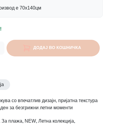
роизвод е 70х140цм
!
ДОДАЈ ВО КОШНИЧКА
ја
ува со впечатлив дизајн, пријатна текстура
аден за безгрижни летни моменти
,
За плажа
,
NEW
,
Летна колекција
,