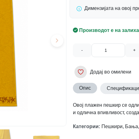
Димензијата на овој п
Производот е на залиха
-
+
Додај во омилени
Опис
Спецификаци
Овој плажен пешкир се одлик
и одлична впивливост, созд
Категории
:
Пешкири
,
Бања