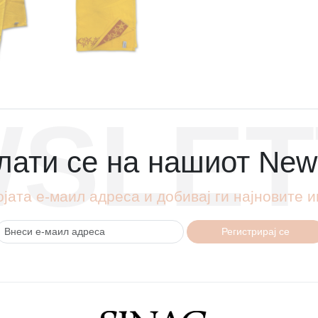
SLET
ати се на нашиот News
ојата е-маил адреса и добивај ги најновите
Регистрирај се