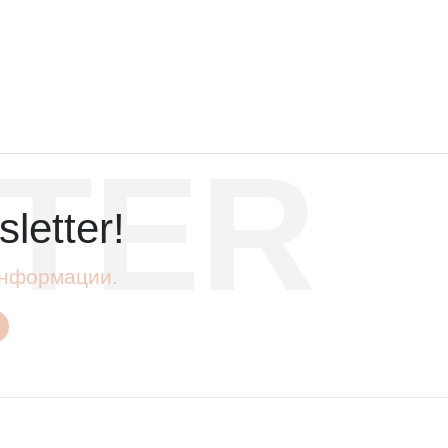
TER
letter!
 информации.