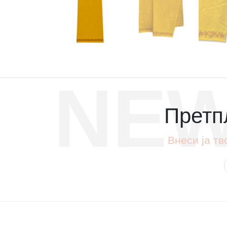
NEW
Претпл
Внеси ја тв