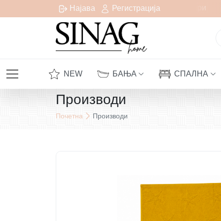
Бесплатна испорака за сите нарачки над 1000 денари
Најава
Регистрација
NEW
БАЊА
СПАЛНА
Производи
Почетна
Производи