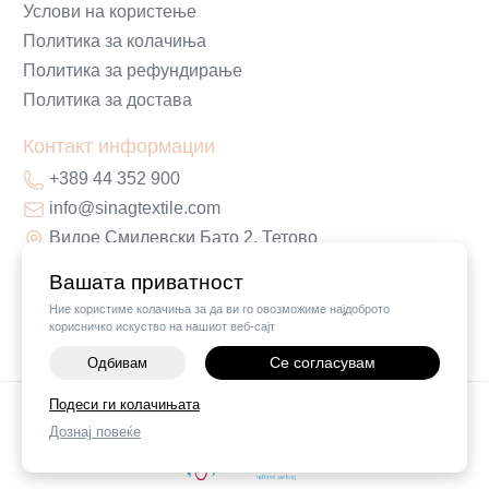
Услови на користење
Политика за колачиња
Политика за рефундирање
Политика за достава
Контакт информации
+389 44 352 900
info@sinagtextile.com
Видое Смилевски Бато 2, Тетово
Вашата приватност
Ние користиме колачиња за да ви го овозможиме најдоброто
корисничко искуство на нашиот веб-сајт
Се согласувам
Одбивам
Подеси ги колачињата
©
2026
Vendor x
Sinag Home
Дознај повеќе
Поставки за колачиња
|
Пријави проблем