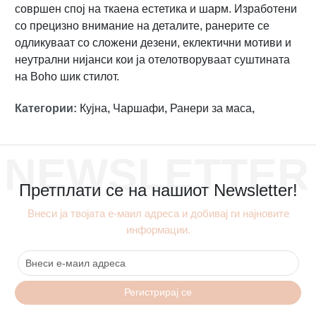
совршен спој на ткаена естетика и шарм. Изработени
со прецизно внимание на деталите, ранерите се
одликуваат со сложени дезени, еклектични мотиви и
неутрални нијанси кои ја отелотворуваат суштината
на Boho шик стилот.
Категории
:
Кујна
,
Чаршафи
,
Ранери за маса
,
NEWSLETTER
Претплати се на нашиот Newsletter!
Внеси ја твојата е-маил адреса и добивај ги најновите
информации.
Регистрирај се