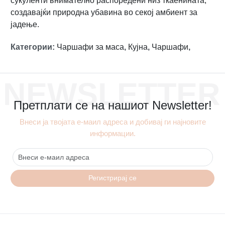
сукуленти внимателно распоредени низ ткаенината,
создавајќи природна убавина во секој амбиент за
јадење.
Категории
:
Чаршафи за маса
,
Кујна
,
Чаршафи
,
NEWSLETTER
Претплати се на нашиот Newsletter!
Внеси ја твојата е-маил адреса и добивај ги најновите
информации.
Регистрирај се