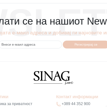
SLET
ати се на нашиот News
ојата е-маил адреса и добивај ги најновите
Регистрирај се
тики
Контакт информации
ика за приватност
+389 44 352 900