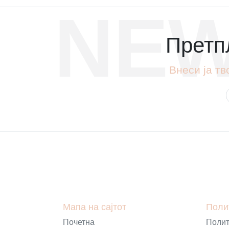
NEW
Претпл
Внеси ја тв
Мапа на сајтот
Поли
Почетна
Полит