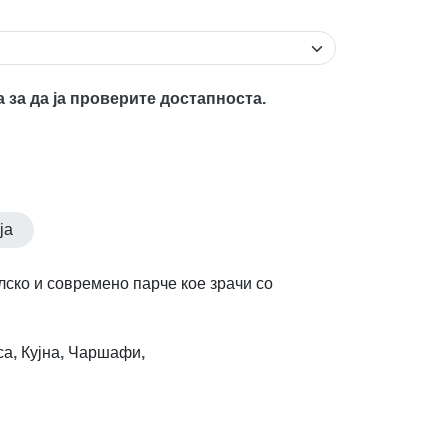
а за да ја проверите достапноста.
ја
лско и современо парче кое зрачи со
са
,
Кујна
,
Чаршафи
,