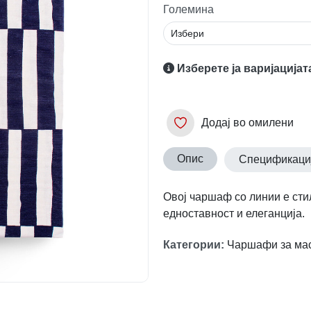
Големина
Изберете ја варијацијат
Додај во омилени
Опис
Спецификаци
Овој чаршаф со линии е сти
едноставност и елеганција.
Категории
:
Чаршафи за ма