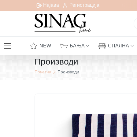
есплатна испорака за сите нарачки над 1000 денари
Најава
Регистрација
NEW
БАЊА
СПАЛНА
Производи
Почетна
Производи