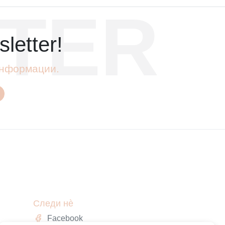
TER
letter!
 информации.
Следи нè
Facebook