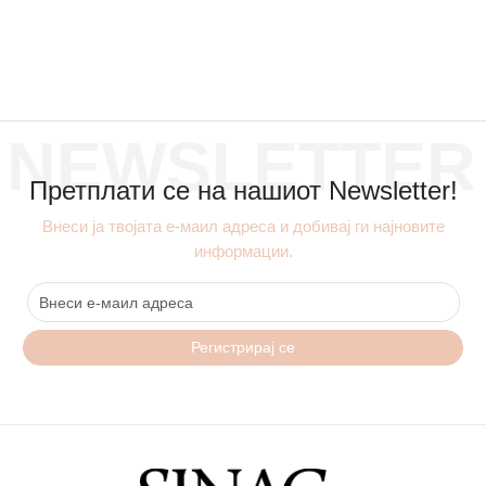
NEWSLETTER
Претплати се на нашиот Newsletter!
Внеси ја твојата е-маил адреса и добивај ги најновите
информации.
Регистрирај се