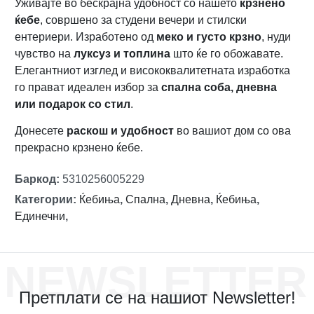
Уживајте во бескрајна удобност со нашето
крзнено
ќебе
, совршено за студени вечери и стилски
ентериери. Изработено од
меко и густо крзно
, нуди
чувство на
луксуз и топлина
што ќе го обожавате.
Елегантниот изглед и висококвалитетната изработка
го прават идеален избор за
спална соба, дневна
или подарок со стил
.
Донесете
раскош и удобност
во вашиот дом со ова
прекрасно крзнено ќебе.
Баркод
:
5310256005229
Категории
:
Ќебиња
,
Спална
,
Дневна
,
Ќебиња
,
Единечни
,
NEWSLETTER
Претплати се на нашиот Newsletter!