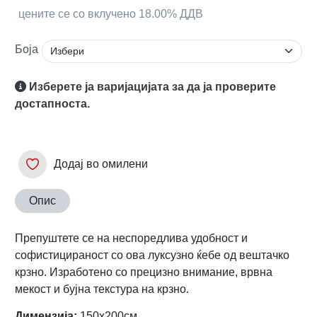
цените се со вклучено 18.00% ДДВ
Боја
Изберете ја варијацијата за да ја проверите
достапноста.
Додај во омилени
Опис
Препуштете се на неспоредлива удобност и
софистицираност со ова луксузно ќебе од вештачко
крзно. Изработено со прецизно внимание, врвна
мекост и бујна текстура на крзно.
Димензија:
150х200см