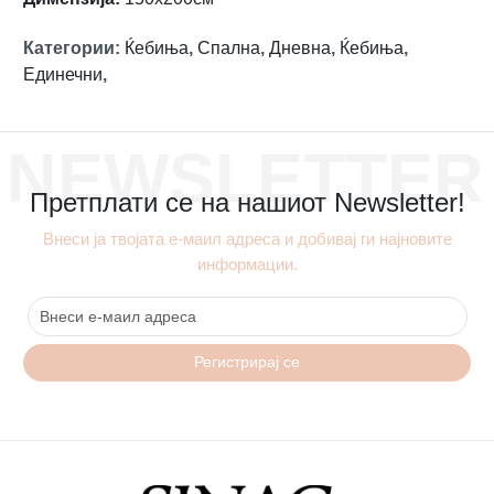
Категории
:
Ќебиња
,
Спална
,
Дневна
,
Ќебиња
,
Единечни
,
NEWSLETTER
Претплати се на нашиот Newsletter!
Внеси ја твојата е-маил адреса и добивај ги најновите
информации.
Регистрирај се