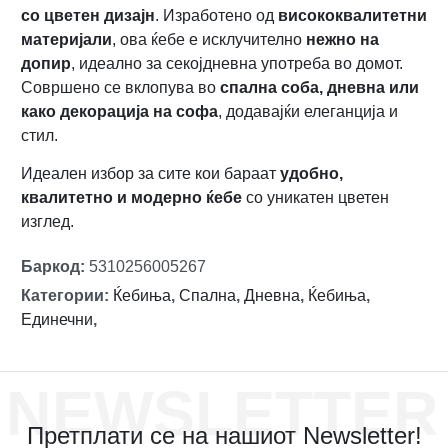
со цветен дизајн
. Изработено од
висококвалитетни
материјали
, ова ќебе е исклучително
нежно на
допир
, идеално за секојдневна употреба во домот.
Совршено се вклопува во
спална соба, дневна или
како декорација на софа
, додавајќи елеганција и
стил.
Идеален избор за сите кои бараат
удобно,
квалитетно и модерно ќебе
со уникатен цветен
изглед.
Баркод
:
5310256005267
Категории
:
Ќебиња
,
Спална
,
Дневна
,
Ќебиња
,
Единечни
,
NEWSLETTER
Претплати се на нашиот Newsletter!