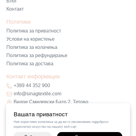
Блог
Контакт
Политики
Политика за приватност
Услови на користење
Политика за колачиња
Политика за рефундирање
Политика за достава
Контакт информации
+389 44 352 900
info@sinagtextile.com
Видое Смилевски Бато 2, Тетово
Вашата приватност
Ние користиме колачиња за да ви го овозможиме најдоброто
корисничко искуство на нашиот веб-сајт