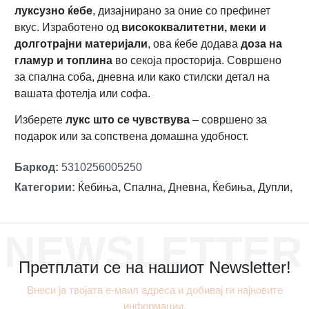
луксузно ќебе
, дизајнирано за оние со префинет
вкус. Изработено од
висококвалитетни, меки и
долготрајни материјали
, ова ќебе додава
дозa на
гламур и топлина
во секоја просторија. Совршено
за спална соба, дневна или како стилски детал на
вашата фотелја или софа.
Изберете
лукс што се чувствува
– совршено за
подарoк или за сопствена домашна удобност.
Баркод
:
5310256005250
Категории
:
Ќебиња
,
Спална
,
Дневна
,
Ќебиња
,
Дупли
,
NEWSLETTER
Претплати се на нашиот Newsletter!
Внеси ја твојата е-маил адреса и добивај ги најновите
информации.