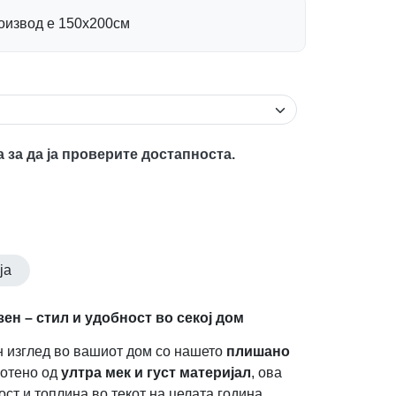
роизвод е 150х200см
а за да ја проверите достапноста.
ја
ен – стил и удобност во секој дом
н изглед во вашиот дом со нашето
плишано
ботено од
ултра мек и густ материјал
, ова
ст и топлина во текот на целата година.