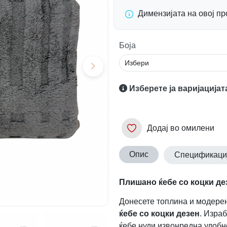
Димензијата на овој п
Боја
Изберете ја варијацијат
Додај во омилени
Опис
Спецификаци
Плишано ќебе со коцки дез
Донесете топлина и модере
ќебе со коцки дезен
. Изра
ќебе нуди извонредна удобно