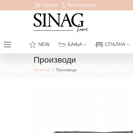
есплатна испорака за сите нарачки над 1000 денари
Најава
Регистрација
NEW
БАЊА
СПАЛНА
Производи
Почетна
Производи