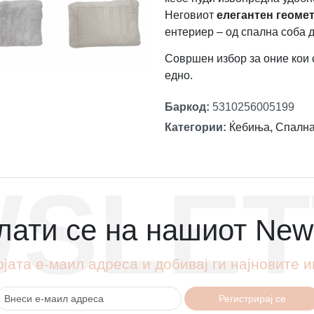
Неговиот
елегантен геоме
ентериер – од спална соба д
Совршен избор за оние кои
едно.
Баркод
:
5310256005199
Категории
:
Ќебиња
,
Спалн
SLET
ати се на нашиот News
ојата е-маил адреса и добивај ги најновите
Регистрирај се