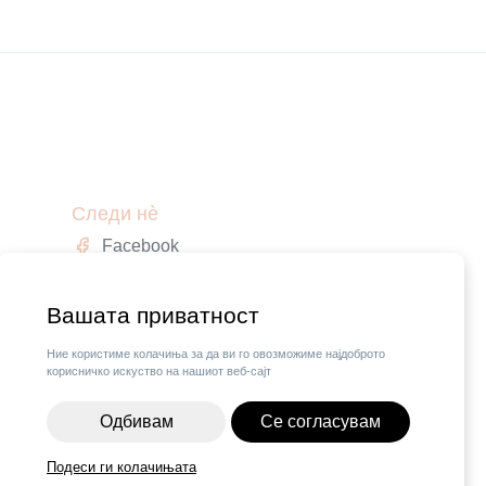
Следи нè
Facebook
Instagram
,
Вашата приватност
Ние користиме колачиња за да ви го овозможиме најдоброто
корисничко искуство на нашиот веб-сајт
Одбивам
Се согласувам
Подеси ги колачињата