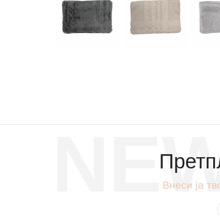
NEW
Претпл
Внеси ја тв