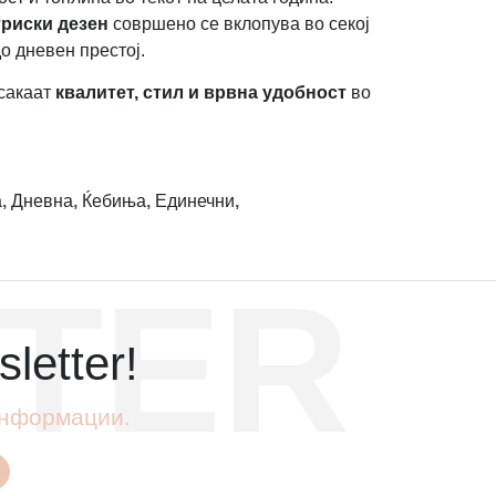
триски дезен
совршено се вклопува во секој
о дневен престој.
 сакаат
квалитет, стил и врвна удобност
во
а
,
Дневна
,
Ќебиња
,
Единечни
,
TER
letter!
 информации.