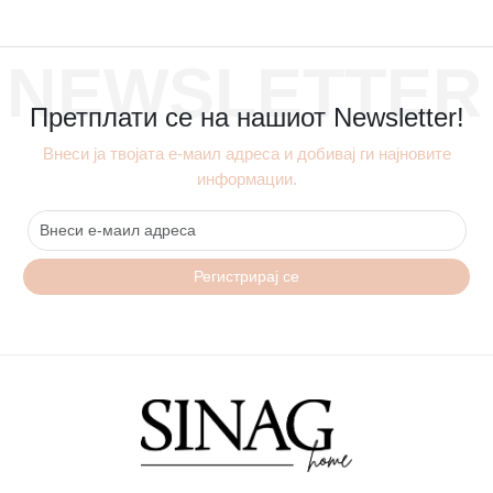
NEWSLETTER
Претплати се на нашиот Newsletter!
Внеси ја твојата е-маил адреса и добивај ги најновите
информации.
Регистрирај се