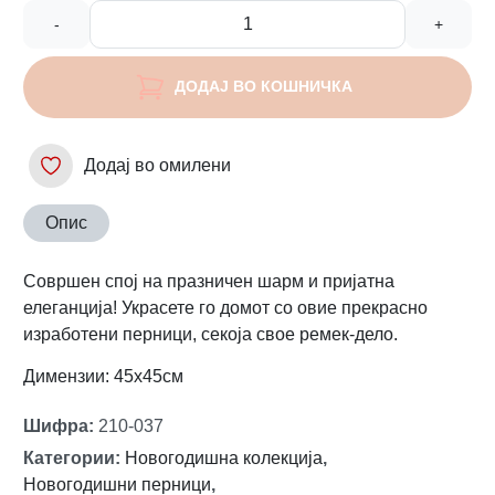
-
+
ДОДАЈ ВО КОШНИЧКА
Додај во омилени
Опис
Совршен спој на празничен шарм и пријатна
елеганција! Украсете го домот со овие прекрасно
изработени перници, секоја свое ремек-дело.
Димензии: 45x45см
Шифра
:
210-037
Категории
:
Новогодишна колекција
,
Новогодишни перници
,