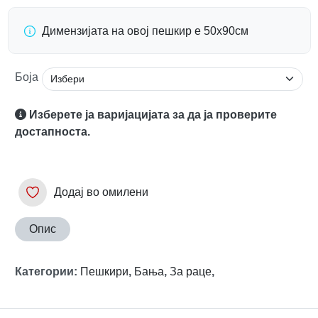
Димензијата на овој пешкир е 50x90см
Боја
Изберете ја варијацијата за да ја проверите
достапноста.
Додај во омилени
Опис
Категории
:
Пешкири
,
Бања
,
За раце
,