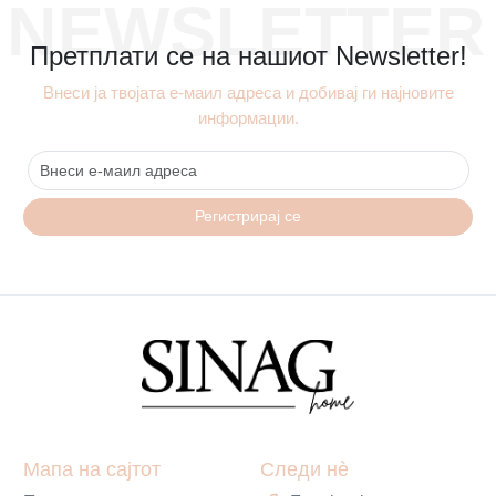
NEWSLETTER
Претплати се на нашиот Newsletter!
Внеси ја твојата е-маил адреса и добивај ги најновите
информации.
Регистрирај се
Мапа на сајтот
Следи нè