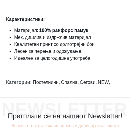
Карактеристики:
Материјал:
100% ранфорс памук
Мек, дишлив и издржлив материјал
Квалитетен принт со долготрајни бои
Лесен за перење и одржување
Идеален за целогодишна употреба
Категории
:
Постелнини
,
Спална
,
Сетови
,
NEW
,
NEWSLETTER
Претплати се на нашиот Newsletter!
Внеси ја твојата е-маил адреса и добивај ги најновите