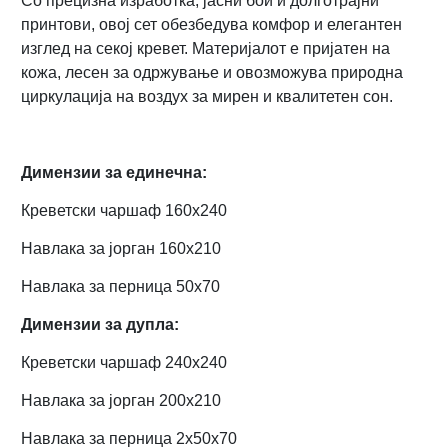
Со прецизна изработка, јасни бои и долготрајни
принтови, овој сет обезбедува комфор и елегантен
изглед на секој кревет. Материјалот е пријатен на
кожа, лесен за одржување и овозможува природна
циркулација на воздух за мирен и квалитетен сон.
Димензии за единечна:
Креветски чаршаф 160х240
Навлака за јорган 160х210
Навлака за перница 50х70
Димензии за дупла:
Креветски чаршаф 240х240
Навлака за јорган 200х210
Навлака за перница 2x50х70