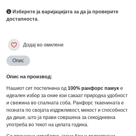
Изберете ја варијацијата за да ја проверите
достапноста.
Додај во омилени
Опис
Опис на производ:
Нашиот сет постелнина од
100% ранфорс памук
е
идеален избор за оние кои сакаат природна удобност
и свежина во спалната соба. Ранфорс ткаенината е
позната по својата издржливост, мекост и способност
да дише, што ја прави совршена за секојдневна
употреба во текот на целата година.