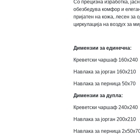
Со прецизна изработка, јасн
обезбедува комфор и елегант
пријатен на кожа, лесен за
циркулација на воздух за ми
Димензии за единечна:
Креветски чаршаф 160х240
Навлака за јорган 160х210
Навлака за перница 50х70
Димензии за дупла:
Креветски чаршаф 240х240
Навлака за јорган 200х210
Навлака за перница 2x50х7