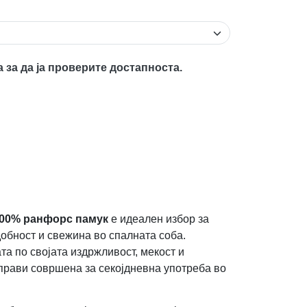
а за да ја проверите достапноста.
00% ранфорс памук
е идеален избор за
добност и свежина во спалната соба.
а по својата издржливост, мекост и
 прави совршена за секојдневна употреба во