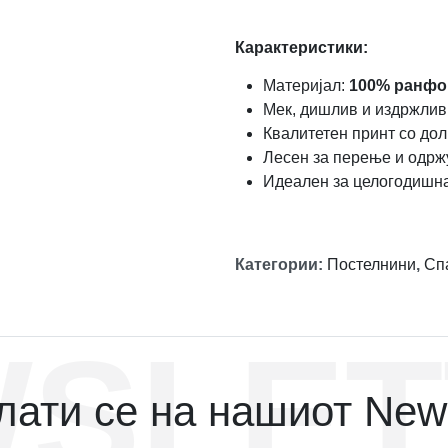
Карактеристики:
Материјал:
100% ранфо
Мек, дишлив и издржлив
Квалитетен принт со дол
Лесен за перење и одр
Идеален за целогодишн
Категории
:
Постелнини
,
Сп
SLET
ати се на нашиот News