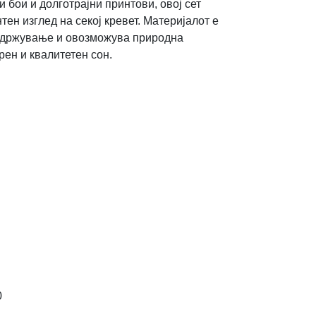
и бои и долготрајни принтови, овој сет
ен изглед на секој кревет. Материјалот е
 одржување и овозможува природна
рен и квалитетен сон.
0