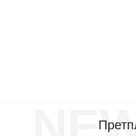
NEW
Претпл