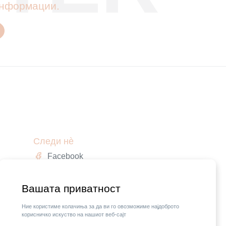
 информации.
Следи нè
Facebook
Instagram
,
Вашата приватност
Ние користиме колачиња за да ви го овозможиме најдоброто
корисничко искуство на нашиот веб-сајт