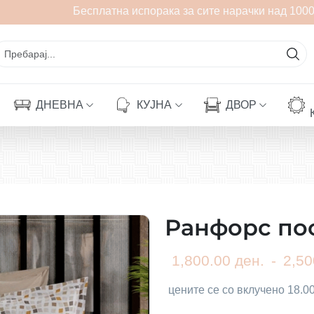
Бесплатна испорака за сите нарачки над 1000 
ДНЕВНА
КУЈНА
ДВОР
Ранфорс по
1,800.00 ден.
-
2,50
цените се со вклучено 18.