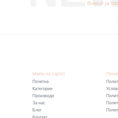
Внеси ја тв
Мапа на сајтот
Поли
Почетна
Полит
Категории
Услов
Производи
Полит
За нас
Полит
Блог
Полит
Контакт