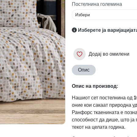
Постелнина големина
Изберете ја варијацијат
Додај во омилени
Опис
Опис на производ:
Нашиот сет постелнина од
1
оние кои сакаат природна у
Ранфорс ткаенината е познат
способност да дише, што ја
текот на целата година.