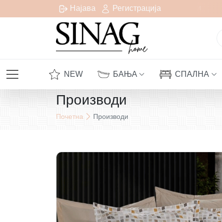
есплатна испорака за сите нарачки над 1000 денари
Најава
Регистрација
NEW
БАЊА
СПАЛНА
Производи
Почетна
Производи