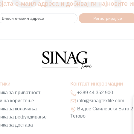
ојата е-маил адреса и добивај ги најновите
Регистрирај се
тики
Контакт информации
ика за приватност
+389 44 352 900
и на користење
info@sinagtextile.com
ика за колачиња
Видое Смилевски Бато 2
Тетово
ика за рефундирање
ика за достава