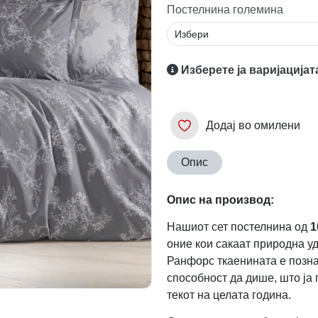
Постелнина големина
Изберете ја варијацијат
Додај во омилени
Опис
Опис на производ:
Нашиот сет постелнина од
1
оние кои сакаат природна у
Ранфорс ткаенината е познат
способност да дише, што ја
текот на целата година.