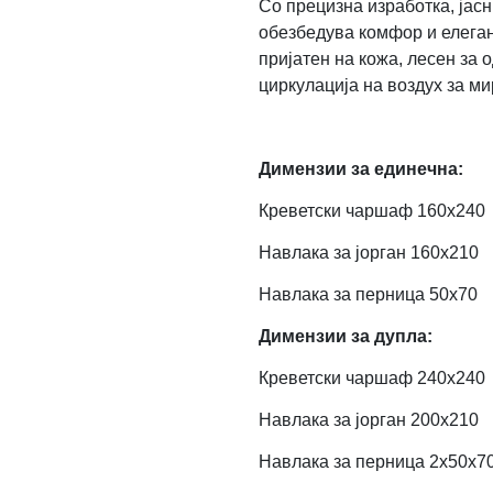
Со прецизна изработка, јасн
обезбедува комфор и елегант
пријатен на кожа, лесен за
циркулација на воздух за ми
Димензии за единечна:
Креветски чаршаф 160х240
Навлака за јорган 160х210
Навлака за перница 50х70
Димензии за дупла:
Креветски чаршаф 240х240
Навлака за јорган 200х210
Навлака за перница 2x50х7