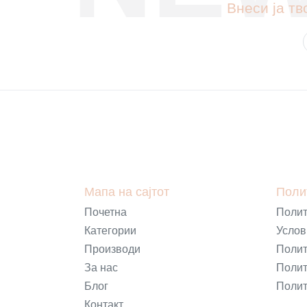
Внеси ја тв
Мапа на сајтот
Поли
Почетна
Полит
Категории
Услов
Производи
Полит
За нас
Полит
Блог
Полит
Контакт