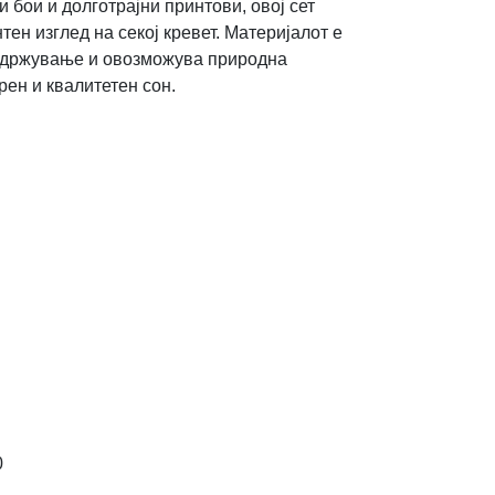
и бои и долготрајни принтови, овој сет
ен изглед на секој кревет. Материјалот е
 одржување и овозможува природна
рен и квалитетен сон.
0