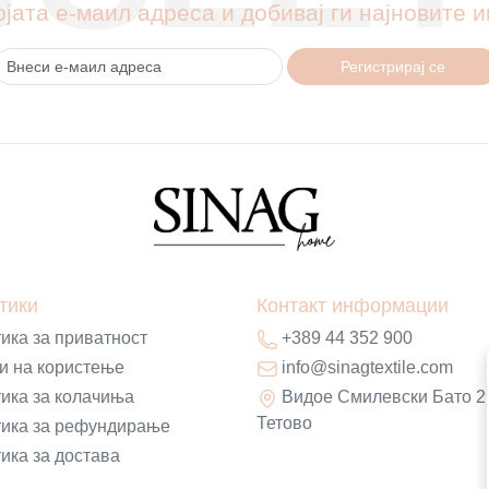
ојата е-маил адреса и добивај ги најновите
Регистрирај се
тики
Контакт информации
ика за приватност
+389 44 352 900
и на користење
info@sinagtextile.com
ика за колачиња
Видое Смилевски Бато 2
Тетово
ика за рефундирање
ика за достава