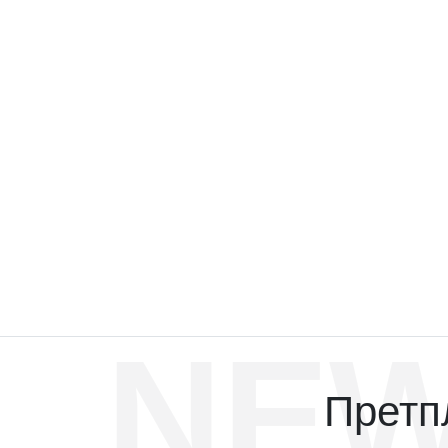
NEW
Претпл