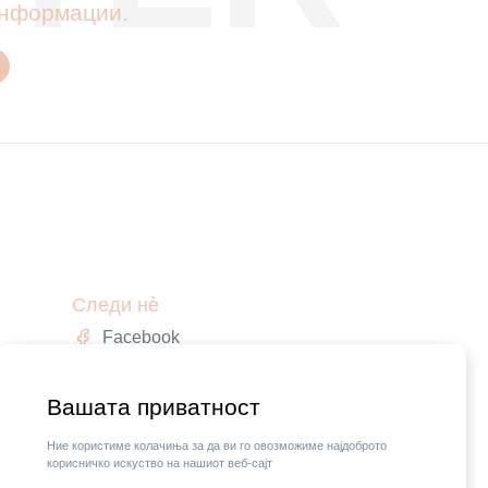
 информации.
Следи нè
Facebook
Instagram
,
Вашата приватност
Ние користиме колачиња за да ви го овозможиме најдоброто
корисничко искуство на нашиот веб-сајт