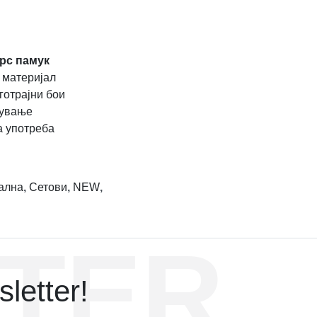
рс памук
 материјал
готрајни бои
жување
а употреба
ална
,
Сетови
,
NEW
,
TER
letter!