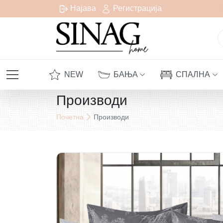
сплатна испорака за сите нарачки над 1000 денари
Најава
Регистрација
NEW
БАЊА
СПАЛНА
Производи
Почетна
Производи