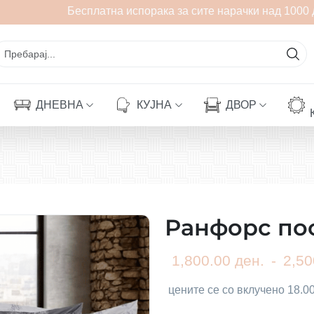
Бесплатна испорака за сите нарачки над 1000 де
ДНЕВНА
КУЈНА
ДВОР
Ранфорс по
1,800.00 ден.
-
2,50
цените се со вклучено 18.