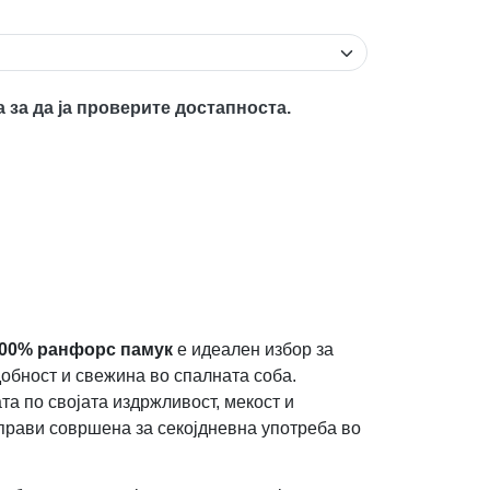
а за да ја проверите достапноста.
00% ранфорс памук
е идеален избор за
добност и свежина во спалната соба.
а по својата издржливост, мекост и
 прави совршена за секојдневна употреба во