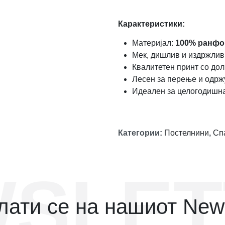
Карактеристики:
Материјал:
100% ранфо
Мек, дишлив и издржлив
Квалитетен принт со дол
Лесен за перење и одр
Идеален за целогодишн
Категории
:
Постелнини
,
Сп
SLET
ати се на нашиот News