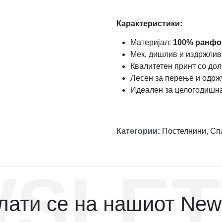
Карактеристики:
Материјал:
100% ранфо
Мек, дишлив и издржлив
Квалитетен принт со дол
Лесен за перење и одр
Идеален за целогодишн
Категории
:
Постелнини
,
Сп
SLET
ати се на нашиот News