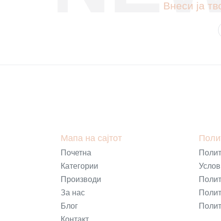
Внеси ја тв
Мапа на сајтот
Поли
Почетна
Полит
Категории
Услов
Производи
Полит
За нас
Полит
Блог
Полит
Контакт