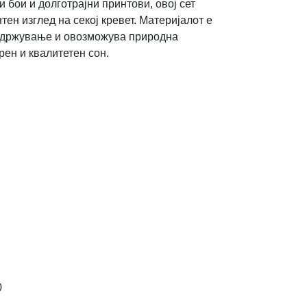
и бои и долготрајни принтови, овој сет
ен изглед на секој кревет. Материјалот е
 одржување и овозможува природна
рен и квалитетен сон.
0