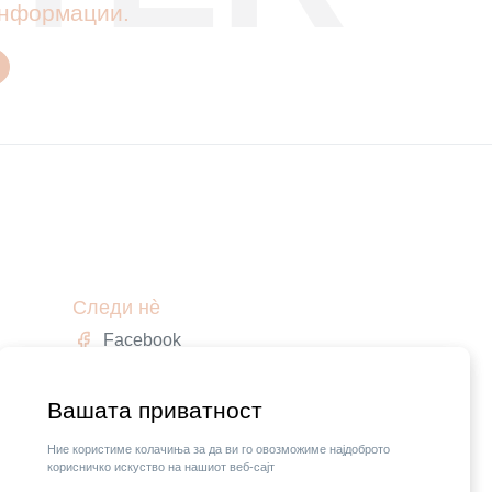
 информации.
Следи нè
Facebook
Instagram
,
Вашата приватност
Ние користиме колачиња за да ви го овозможиме најдоброто
корисничко искуство на нашиот веб-сајт