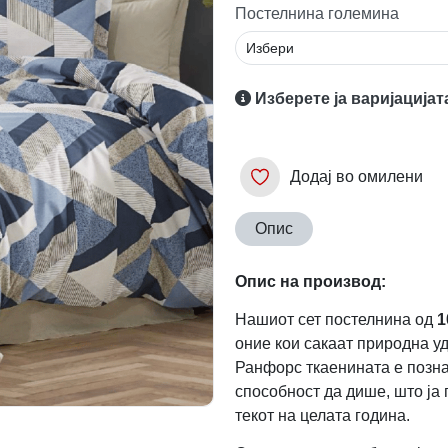
Постелнина големина
Изберете ја варијацијат
Додај во омилени
Опис
Опис на производ:
Нашиот сет постелнина од
1
оние кои сакаат природна у
Ранфорс ткаенината е познат
способност да дише, што ја
текот на целата година.