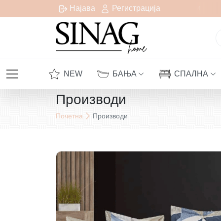
есплатна испорака за сите нарачки над 1000 денари
Најава
Регистрација
NEW
БАЊА
СПАЛНА
Производи
Почетна
Производи