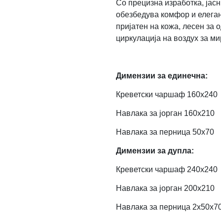
Со прецизна изработка, јасн
обезбедува комфор и елегант
пријатен на кожа, лесен за
циркулација на воздух за ми
Димензии за единечна:
Креветски чаршаф 160х240
Навлака за јорган 160х210
Навлака за перница 50х70
Димензии за дупла:
Креветски чаршаф 240х240
Навлака за јорган 200х210
Навлака за перница 2x50х7