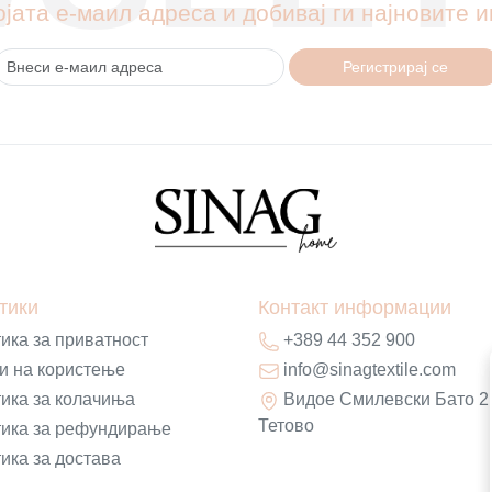
ојата е-маил адреса и добивај ги најновите
Регистрирај се
тики
Контакт информации
ика за приватност
+389 44 352 900
и на користење
info@sinagtextile.com
ика за колачиња
Видое Смилевски Бато 2
Тетово
ика за рефундирање
ика за достава