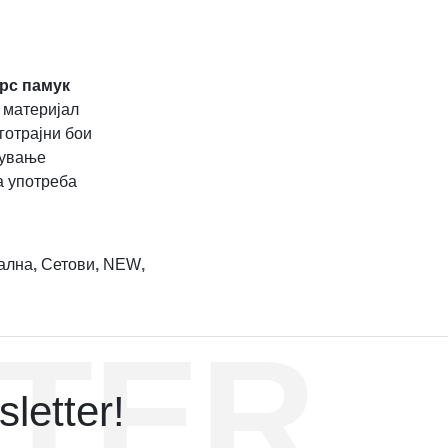
рс памук
 материјал
готрајни бои
жување
а употреба
ална
,
Сетови
,
NEW
,
TER
letter!