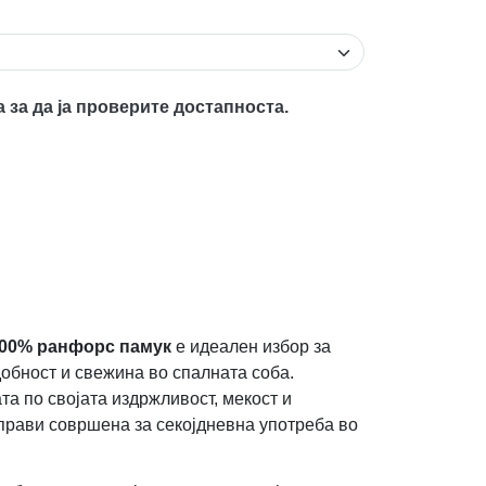
а за да ја проверите достапноста.
00% ранфорс памук
е идеален избор за
добност и свежина во спалната соба.
а по својата издржливост, мекост и
 прави совршена за секојдневна употреба во