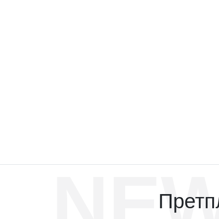
NEW
Претпл