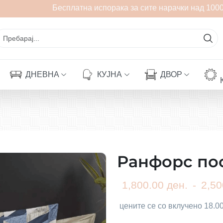
Бесплатна испорака за сите нарачки над 1000 
ДНЕВНА
КУЈНА
ДВОР
Ранфорс по
1,800.00 ден.
-
2,50
цените се со вклучено 18.