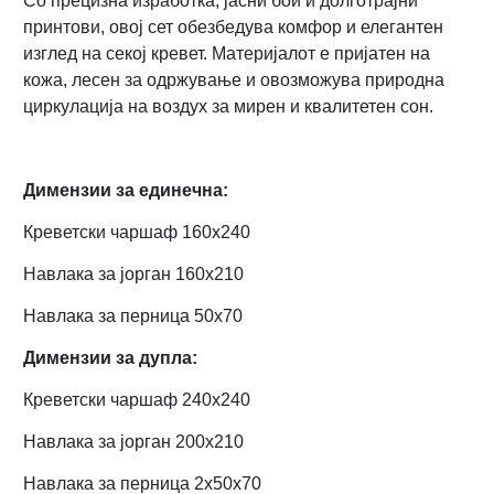
Со прецизна изработка, јасни бои и долготрајни
принтови, овој сет обезбедува комфор и елегантен
изглед на секој кревет. Материјалот е пријатен на
кожа, лесен за одржување и овозможува природна
циркулација на воздух за мирен и квалитетен сон.
Димензии за единечна:
Креветски чаршаф 160х240
Навлака за јорган 160х210
Навлака за перница 50х70
Димензии за дупла:
Креветски чаршаф 240х240
Навлака за јорган 200х210
Навлака за перница 2x50х70