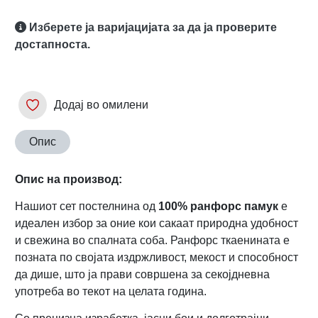
Изберете ја варијацијата за да ја проверите
достапноста.
Додај во омилени
Опис
Опис на производ:
Нашиот сет постелнина од
100% ранфорс памук
е
идеален избор за оние кои сакаат природна удобност
и свежина во спалната соба. Ранфорс ткаенината е
позната по својата издржливост, мекост и способност
да дише, што ја прави совршена за секојдневна
употреба во текот на целата година.