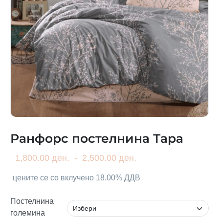
Ранфорс постелнина Тара
1,800.00 ден.
-
2,500.00 ден.
цените се со вклучено 18.00% ДДВ
Постелнина
големина