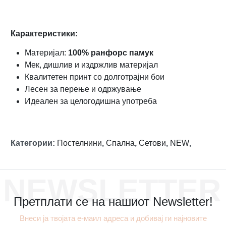
Карактеристики:
Материјал:
100% ранфорс памук
Мек, дишлив и издржлив материјал
Квалитетен принт со долготрајни бои
Лесен за перење и одржување
Идеален за целогодишна употреба
Категории
:
Постелнини
,
Спална
,
Сетови
,
NEW
,
NEWSLETTER
Претплати се на нашиот Newsletter!
Внеси ја твојата е-маил адреса и добивај ги најновите