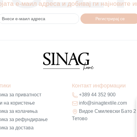
ојата е-маил адреса и добивај ги најновите
Регистрирај се
тики
Контакт информации
ика за приватност
+389 44 352 900
и на користење
info@sinagtextile.com
ика за колачиња
Видое Смилевски Бато 2
Тетово
ика за рефундирање
ика за достава