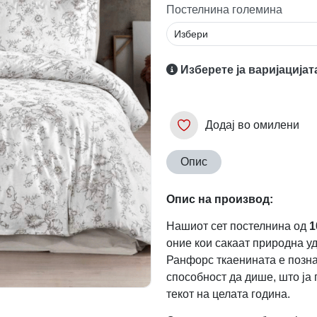
Постелнина големина
Изберете ја варијацијат
Додај во омилени
Опис
Опис на производ:
Нашиот сет постелнина од
1
оние кои сакаат природна у
Ранфорс ткаенината е познат
способност да дише, што ја
текот на целата година.