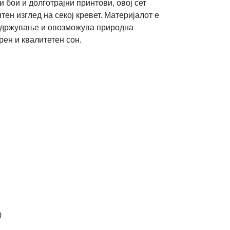
и бои и долготрајни принтови, овој сет
ен изглед на секој кревет. Материјалот е
 одржување и овозможува природна
рен и квалитетен сон.
0