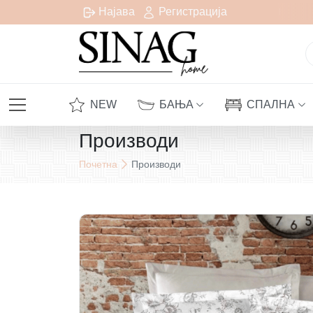
сплатна испорака за сите нарачки над 1000 денари
Најава
Регистрација
NEW
БАЊА
СПАЛНА
Производи
Почетна
Производи