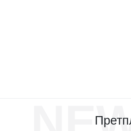
NEW
Претпл