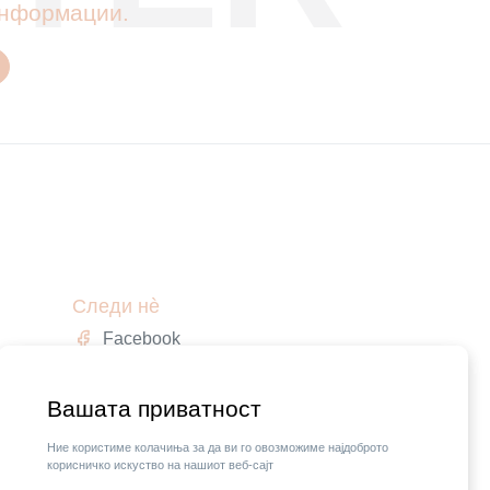
 информации.
Следи нè
Facebook
Instagram
,
Вашата приватност
Ние користиме колачиња за да ви го овозможиме најдоброто
корисничко искуство на нашиот веб-сајт