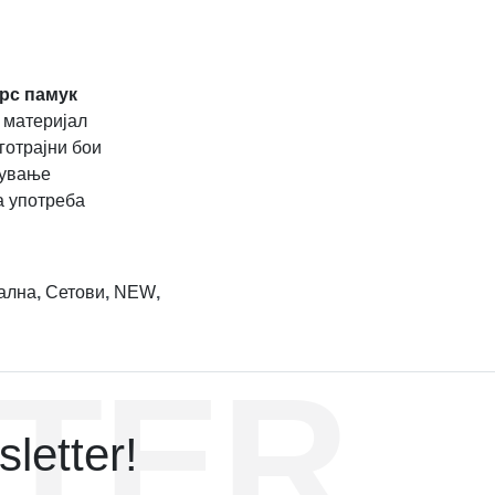
рс памук
 материјал
готрајни бои
жување
а употреба
ална
,
Сетови
,
NEW
,
TER
letter!