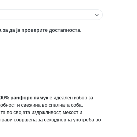
а за да ја проверите достапноста.
00% ранфорс памук
е идеален избор за
добност и свежина во спалната соба.
а по својата издржливост, мекост и
 прави совршена за секојдневна употреба во