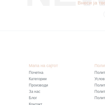
Внеси ја тв
Мапа на сајтот
Поли
Почетна
Полит
Категории
Услов
Производи
Полит
За нас
Полит
Блог
Полит
Контакт