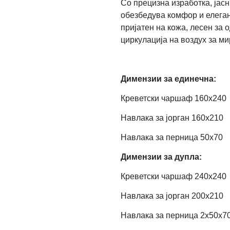
Со прецизна изработка, јасн
обезбедува комфор и елегант
пријатен на кожа, лесен за
циркулација на воздух за ми
Димензии за единечна:
Креветски чаршаф 160х240
Навлака за јорган 160х210
Навлака за перница 50х70
Димензии за дупла:
Креветски чаршаф 240х240
Навлака за јорган 200х210
Навлака за перница 2x50х7