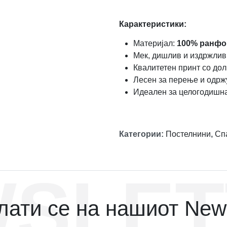
Карактеристики:
Материјал:
100% ранфо
Мек, дишлив и издржлив
Квалитетен принт со дол
Лесен за перење и одр
Идеален за целогодишн
Категории
:
Постелнини
,
Сп
SLET
ати се на нашиот News