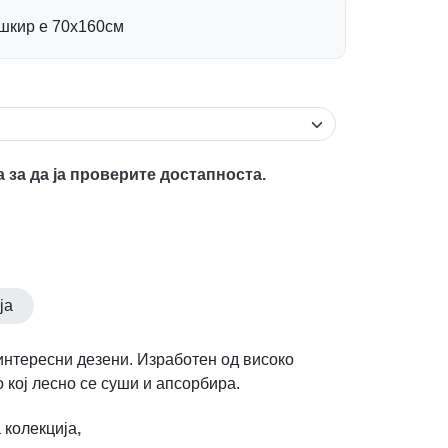
ешкир е 70х160см
а за да ја проверите достапноста.
ја
нтересни дезени. Изработен од високо
 кој лесно се суши и апсорбира.
 колекција
,