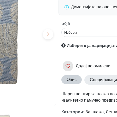
Димензијата на овој п
Боја
Изберете ја варијацијат
Додај во омилени
Опис
Спецификаци
Шарен пешкир за плажа во и
квалитетно памучно предиво
Категории
:
За плажа
,
Летна