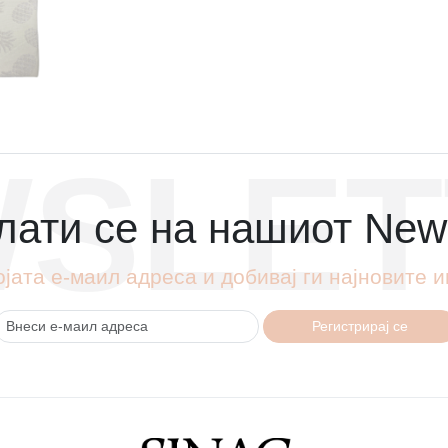
SLET
ати се на нашиот News
ојата е-маил адреса и добивај ги најновите
Регистрирај се