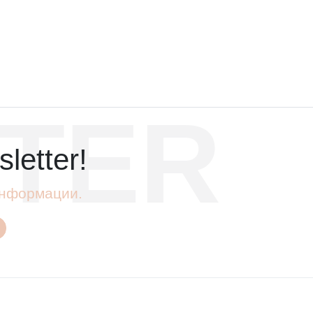
TER
letter!
 информации.