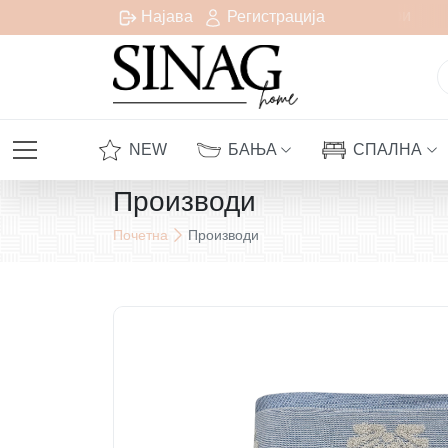
Бесплатна испорака за сите нарачки над 1000 денари
Најава
Регистрација
NEW
БАЊА
СПАЛНА
Производи
Почетна
Производи