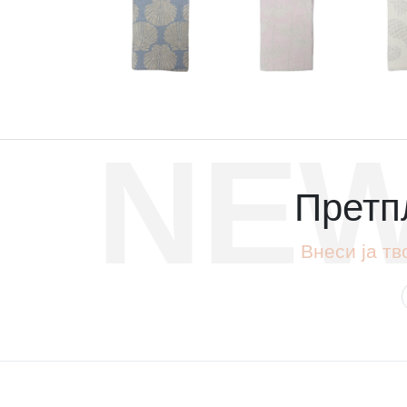
NEW
Претпл
Внеси ја тв