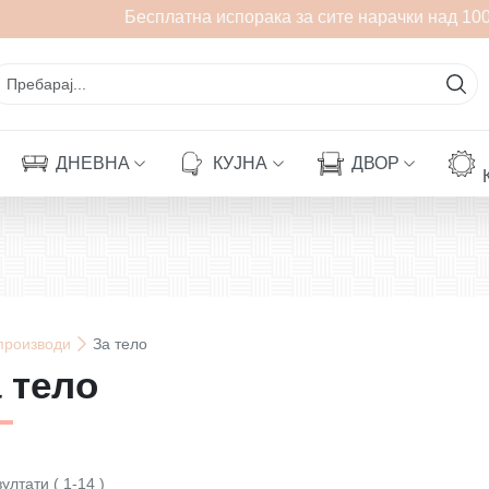
Бесплатна испорака за сите нарачки над 1000 
ДНЕВНА
КУЈНА
ДВОР
производи
За тело
 тело
зултати
(
1
-
14
)