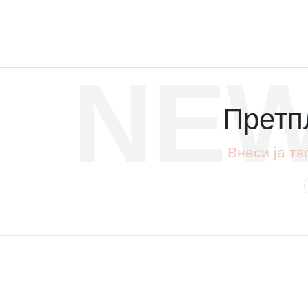
NEW
Претпл
Внеси ја тв