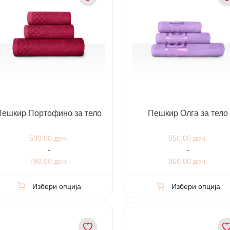
Пешкир Портофино за тело
Пешкир Олга за тело
530.00 ден.
550.00 ден.
-
-
790.00 ден.
860.00 ден.
Избери опција
Избери опција