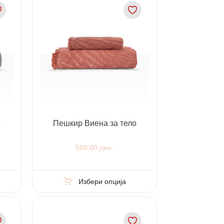
о
Пешкир Виена за тело
550.00 ден.
Избери опција