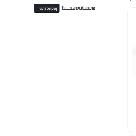
Филтрирај
Ресетирај филтри