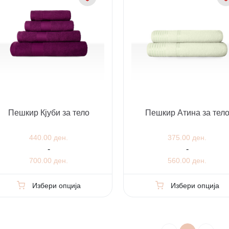
Пешкир Кјуби за тело
Пешкир Атина за тел
440.00 ден.
375.00 ден.
-
-
700.00 ден.
560.00 ден.
Избери опција
Избери опција