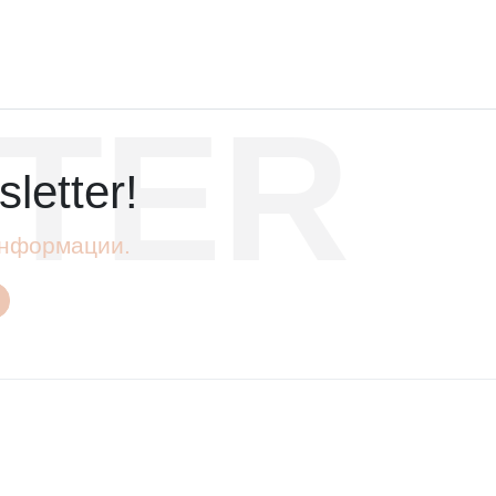
TER
letter!
 информации.