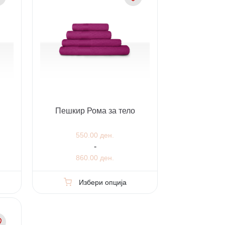
Пешкир Рома за тело
550.00 ден.
-
860.00 ден.
Избери опција