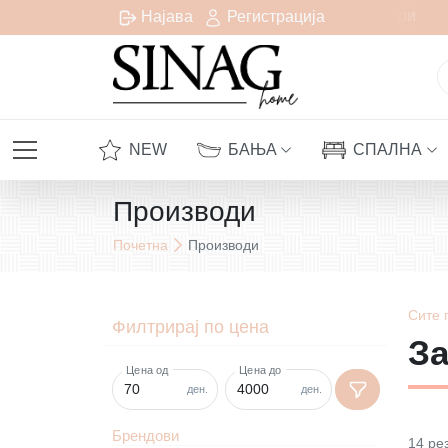
есплатна испорака за сите нарачки над 1000 денари
Најава
Регистрација
NEW
БАЊА
СПАЛНА
Производи
Почетна
Производи
Сите
Филтрирај по цена
За
Цена од
Цена до
ден.
ден.
Брендови
14
ре