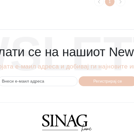
1
SLET
ати се на нашиот News
ојата е-маил адреса и добивај ги најновите
Регистрирај се