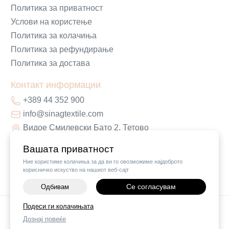
Политика за приватност
Услови на користење
Политика за колачиња
Политика за рефундирање
Политика за достава
Контакт информации
+389 44 352 900
info@sinagtextile.com
Видое Смилевски Бато 2, Тетово
Вашата приватност
Ние користиме колачиња за да ви го овозможиме најдоброто
корисничко искуство на нашиот веб-сајт
Се согласувам
Одбивам
Подеси ги колачињата
©
2026
Vendor x
Sinag Home
Дознај повеќе
Поставки за колачиња
|
Пријави проблем