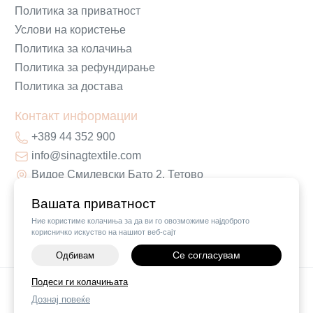
Политика за приватност
Услови на користење
Политика за колачиња
Политика за рефундирање
Политика за достава
Контакт информации
+389 44 352 900
info@sinagtextile.com
Видое Смилевски Бато 2, Тетово
Вашата приватност
Ние користиме колачиња за да ви го овозможиме најдоброто
корисничко искуство на нашиот веб-сајт
Се согласувам
Одбивам
Подеси ги колачињата
©
2026
Vendor x
Sinag Home
Дознај повеќе
Поставки за колачиња
|
Пријави проблем