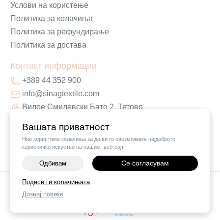
Услови на користење
Политика за колачиња
Политика за рефундирање
Политика за достава
Контакт информации
+389 44 352 900
info@sinagtextile.com
Видое Смилевски Бато 2, Тетово
Вашата приватност
Ние користиме колачиња за да ви го овозможиме најдоброто
корисничко искуство на нашиот веб-сајт
Се согласувам
Одбивам
Подеси ги колачињата
©
2026
Vendor x
Sinag Home
Дознај повеќе
Поставки за колачиња
|
Пријави проблем