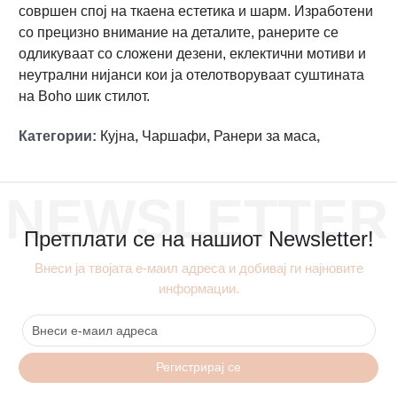
совршен спој на ткаена естетика и шарм. Изработени
со прецизно внимание на деталите, ранерите се
одликуваат со сложени дезени, еклектични мотиви и
неутрални нијанси кои ја отелотворуваат суштината
на Boho шик стилот.
Категории
:
Кујна
,
Чаршафи
,
Ранери за маса
,
NEWSLETTER
Претплати се на нашиот Newsletter!
Внеси ја твојата е-маил адреса и добивај ги најновите
информации.
Регистрирај се